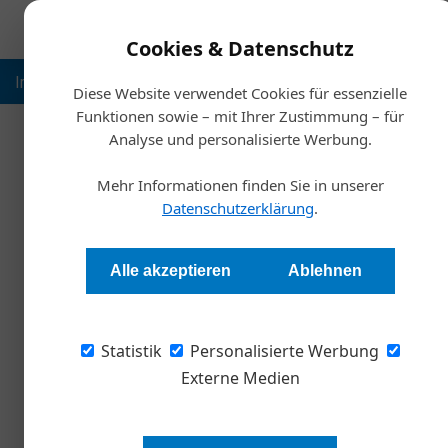
Cookies & Datenschutz
Inspiration
Ausbildung
Weltmarktführer
Nachhalt
Diese Website verwendet Cookies für essenzielle
Funktionen sowie – mit Ihrer Zustimmung – für
Analyse und personalisierte Werbung.
Start
Mehr Informationen finden Sie in unserer
Wie aus Mitarbeit
Datenschutzerklärung
.
Redaktion
Alle akzeptieren
Ablehnen
In der aktuellen Krisen- und Marktumbruchsi
Statistik
ihre Fixkosten senken. Unklar ist ihnen aber of
Personalisierte Werbung
Formulieren von Ideen, um Zeit und Geld zu sp
Externe Medien
Text: Lukas Leist