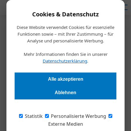
Mediadaten
Cookies & Datenschutz
Diese Website verwendet Cookies für essenzielle
Startseite
/
Inspiration
Funktionen sowie – mit Ihrer Zustimmung – für
Wenn das Licht ausgeht
Analyse und personalisierte Werbung.
Mehr Informationen finden Sie in unserer
Redaktion
08.06.2021, 12:31 Uhr
Datenschutzerklärung
.
Anfang des Jahres ist Europa nur knapp an einem
Alle akzeptieren
großflächigen Stromausfall vorbeigeschrammt. Ein solcher
Blackout kann alle Systeme bis hin zur Wasserversorgung
Ablehnen
lahmlegen. Österreichs Stromwirtschaft hat die Gefahr
abgewehrt. Doch es gibt tatsächlich einige Gründe,
beunruhigt zu sein.
Statistik
Personalisierte Werbung
Externe Medien