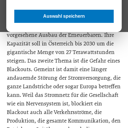
Die Schlagzeilen zur Energiewirtschaft
bestimmen in diesem Jahr genau zwei
Auswahl speichern
Themen. Das eine Thema diktiert die Politik:
Es ist der im Regierungsprogramm
vorgesehene Ausbau der Erneuerbaren. Ihre
Kapazität soll in Österreich bis 2030 um die
gigantische Menge von 27 Terawattstunden
steigen. Das zweite Thema ist die Gefahr eines
Blackouts. Gemeint ist damit eine länger
andauernde Störung der Stromversorgung, die
ganze Landstriche oder sogar Europa betreffen
kann. Weil das Stromnetz für die Gesellschaft
wie ein Nervensystem ist, blockiert ein
Blackout auch alle Verkehrsströme, die
Produktion, die gesamte Kommunikation, den