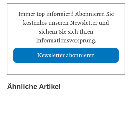
Immer top informiert! Abonnieren Sie
kostenlos unseren Newsletter und
sichern Sie sich Ihren
Informationsvorsprung.
Newsletter abonnieren
Ähnliche Artikel
21. Juli 2026
19. Juli 2026
Selbstmanagement: Handlungsimpulse hinterfragen
13. Juli 2026
Einen inneren Kompass beim Führen haben
Vision Zero: Gesundheit bei Hitzewellen bewahren
Inspiration
Inspiration
Inspiration