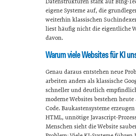
Datenstrukturen stark auf Bing-Te
eigene Systeme auf, die grundleg
weiterhin klassischen Suchindexen
liest häufig nicht die eigentlich
davon.
Warum viele Websites für KI un
Genau daraus entstehen neue Pro
arbeiten anders als klassische Goog
schneller und deutlich empfindlic
moderne Websites bestehen heute
Code. Baukastensysteme erzeugen 
HTML, unnötige Javascript-Prozesse
Menschen sieht die Website sauber 
Problem: Viele KI-Systeme führen Ja