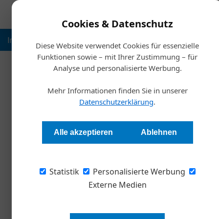
Cookies & Datenschutz
Inspiration
Ausbildung
Weltmarktführer
Nachhalt
Diese Website verwendet Cookies für essenzielle
Funktionen sowie – mit Ihrer Zustimmung – für
Analyse und personalisierte Werbung.
Start
Mehr Informationen finden Sie in unserer
G
Datenschutzerklärung
.
Was Unternehmen 
Alle akzeptieren
Ablehnen
Daniel Wom
Statistik
Personalisierte Werbung
Künstliche Intelligenz prägt derzeit die Disku
Unternehmen glauben, der richtige Prompt gen
Externe Medien
jedoch einer der größten Irrtümer im Umgang m
verstehen, wie sie tatsächlich funktioniert. D