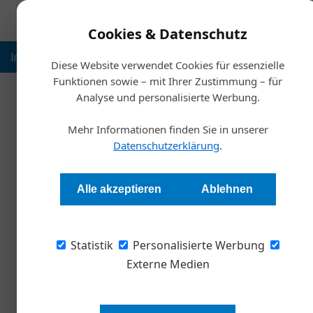
Cookies & Datenschutz
Inspiration
Ausbildung
Weltmarktführer
Nachhalt
Diese Website verwendet Cookies für essenzielle
Funktionen sowie – mit Ihrer Zustimmung – für
Analyse und personalisierte Werbung.
Start
Mehr Informationen finden Sie in unserer
Was Robin Hood un
Datenschutzerklärung
.
Redaktion
Alle akzeptieren
Ablehnen
Beim Stichwort „Entrepreneur“ denkt man unw
Statistik
Bezos. Doch auch jenseits bestehender Geset
Personalisierte Werbung
die sie mit Kreativität und Energie erfolgreich
Externe Medien
Weltweit untersuchen immer mehr