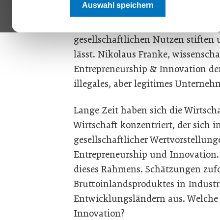
Auswahl speichern
von „Dark Entrepreneurship“ es g
unter welchen Bedingungen die d
gesellschaftlichen Nutzen stiften u
lässt. Nikolaus Franke, wissenscha
Entrepreneurship & Innovation d
illegales, aber legitimes Unterne
Lange Zeit haben sich die Wirtsch
Wirtschaft konzentriert, der sich 
gesellschaftlicher Wertvorstellunge
Entrepreneurship und Innovation. D
dieses Rahmens. Schätzungen zufo
Bruttoinlandsproduktes in Indust
Entwicklungsländern aus. Welche 
Innovation?