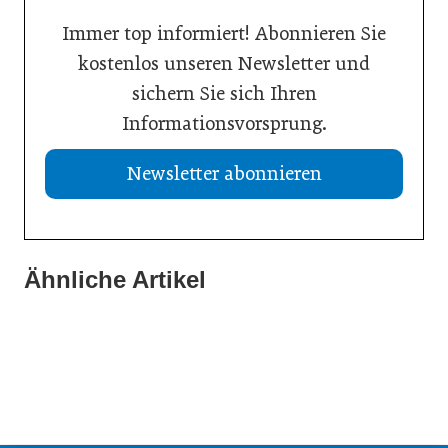
Immer top informiert! Abonnieren Sie
kostenlos unseren Newsletter und
sichern Sie sich Ihren
Informationsvorsprung.
Newsletter abonnieren
Ähnliche Artikel
21. Juli 2026
19. Juli 2026
Selbstmanagement: Handlungsimpulse hinterfragen
13. Juli 2026
Einen inneren Kompass beim Führen haben
Vision Zero: Gesundheit bei Hitzewellen bewahren
Inspiration
Inspiration
Inspiration