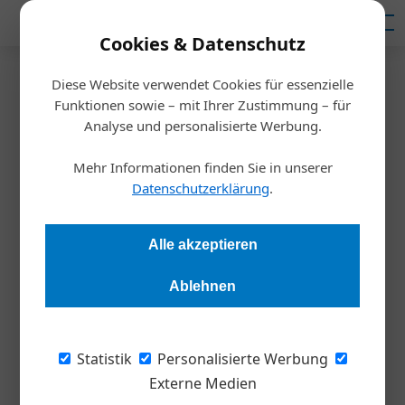
Mediadaten
Cookies & Datenschutz
Diese Website verwendet Cookies für essenzielle
Startseite
/
Inspiration
Funktionen sowie – mit Ihrer Zustimmung – für
Vom Mitarbeiter zum
Analyse und personalisierte Werbung.
Mitbesitzer
Mehr Informationen finden Sie in unserer
Datenschutzerklärung
.
Redaktion
26.02.2019, 14:59 Uhr
Alle akzeptieren
Die Beteiligung der Mitarbeiter am ­Unternehmen kann für
Ablehnen
KMU lohnend sein – doch weil sie anders sind als
Aktiengesellschaften, gibt es auch andere Nachteile.
Statistik
Personalisierte Werbung
Mitarbeiter am Unternehmen zu beteiligen
Externe Medien
klingt nach einer guten Idee. Sowohl aus der