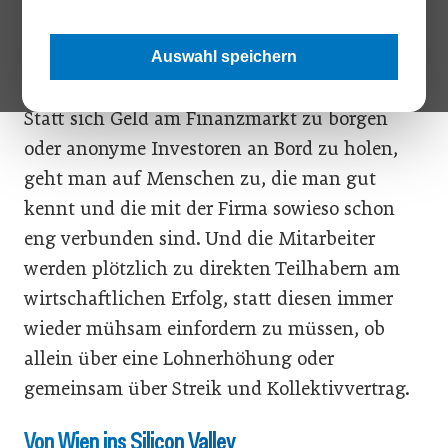
Sicht der Firmenchefs als auch für die
Beschäftigten. Für das Unternehmen ergeben
Auswahl speichern
sich auf den ersten Blick mehrere Vorteile:
Statt sich Geld am Finanzmarkt zu borgen
oder anonyme Investoren an Bord zu holen,
geht man auf Menschen zu, die man gut
kennt und die mit der Firma sowieso schon
eng verbunden sind. Und die Mitarbeiter
werden plötzlich zu direkten Teilhabern am
wirtschaftlichen Erfolg, statt diesen immer
wieder mühsam einfordern zu müssen, ob
allein über eine Lohnerhöhung oder
gemeinsam über Streik und Kollektivvertrag.
Von Wien ins Silicon Valley