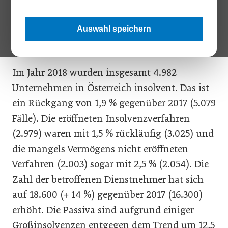
2017, so ist der Wert gegenüber dem Vorjahr 2017 auf ein
Minus von fast 2 % gesunken. Allerdings sind sowohl die Zahl
der betroffenen Dienstnehmer und die Schulden der
Auswahl speichern
Unternehmen spürbar gestiegen
Im Jahr 2018 wurden insgesamt 4.982
Unternehmen in Österreich insolvent. Das ist
ein Rückgang von 1,9 % gegenüber 2017 (5.079
Fälle). Die eröffneten Insolvenzverfahren
(2.979) waren mit 1,5 % rückläufig (3.025) und
die mangels Vermögens nicht eröffneten
Verfahren (2.003) sogar mit 2,5 % (2.054). Die
Zahl der betroffenen Dienstnehmer hat sich
auf 18.600 (+ 14 %) gegenüber 2017 (16.300)
erhöht. Die Passiva sind aufgrund einiger
Großinsolvenzen entgegen dem Trend um 12,5