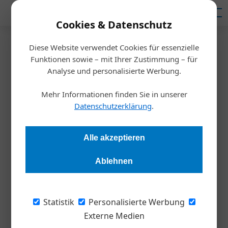
Mediadaten
Cookies & Datenschutz
Diese Website verwendet Cookies für essenzielle
Startseite
/
Inspiration
Funktionen sowie – mit Ihrer Zustimmung – für
Unternehmenspleiten 2018:
Analyse und personalisierte Werbung.
Entwicklung deutlich
Mehr Informationen finden Sie in unserer
Datenschutzerklärung
.
abgeflacht
Alle akzeptieren
Redaktion
13.12.2018, 09:13 Uhr
Ablehnen
Die vorläufigen Zahlen für das Jahr 2018 lassen eine deutlich
abgeflachte Insolvenzentwicklung gegenüber 2017 erkennen.
Statistik
Personalisierte Werbung
Lag die Zahl der insolventen Unternehmen zum Halbjahr 2018
Externe Medien
noch knapp ein halbes Prozent über dem Vergleichszeitraum