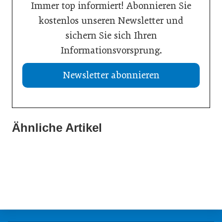
Immer top informiert! Abonnieren Sie
kostenlos unseren Newsletter und
sichern Sie sich Ihren
Informationsvorsprung.
Newsletter abonnieren
Ähnliche Artikel
21. Juli 2026
19. Juli 2026
Selbstmanagement: Handlungsimpulse hinterfragen
13. Juli 2026
Einen inneren Kompass beim Führen haben
Vision Zero: Gesundheit bei Hitzewellen bewahren
Inspiration
Inspiration
Inspiration