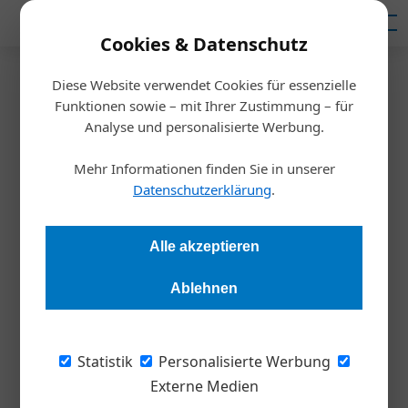
Mediadaten
Cookies & Datenschutz
Diese Website verwendet Cookies für essenzielle
Startseite
/
Inspiration
Funktionen sowie – mit Ihrer Zustimmung – für
„Top-down“ oder „bottom-up
Analyse und personalisierte Werbung.
entscheiden?
Mehr Informationen finden Sie in unserer
Datenschutzerklärung
.
Redaktion
26.02.2020, 16:37 Uhr
Alle akzeptieren
Das Top-Management steht vor einem Dilemma: Einerseits
Ablehnen
muss es die Agilität in der Organisation erhöhen,
andererseits Top-down-Entscheidungen treffen, um den
künftigen Erfolg zu sichern. Wie der Spagat gelingt.
Statistik
Personalisierte Werbung
Externe Medien
Agilität – so lautete das Buzz-Word in der