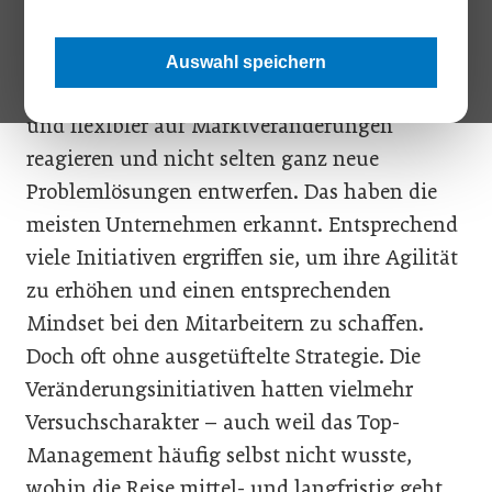
Management-Diskussion in den letzten Jahre.
Berechtigterweise, denn in der schnelllebigen
Auswahl speichern
VUKA-Welt müssen die Unternehmen rascher
und flexibler auf Marktveränderungen
reagieren und nicht selten ganz neue
Problemlösungen entwerfen. Das haben die
meisten Unternehmen erkannt. Entsprechend
viele Initiativen ergriffen sie, um ihre Agilität
zu erhöhen und einen entsprechenden
Mindset bei den Mitarbeitern zu schaffen.
Doch oft ohne ausgetüftelte Strategie. Die
Veränderungsinitiativen hatten vielmehr
Versuchscharakter – auch weil das Top-
Management häufig selbst nicht wusste,
wohin die Reise mittel- und langfristig geht.