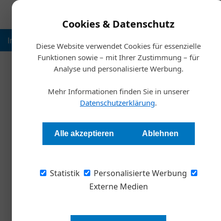
Cookies & Datenschutz
Inspiration
Ausbildung
Weltmarktführer
Nachhalt
Diese Website verwendet Cookies für essenzielle
Funktionen sowie – mit Ihrer Zustimmung – für
Analyse und personalisierte Werbung.
Start
Mehr Informationen finden Sie in unserer
Sind w
Datenschutzerklärung
.
Redaktion
Alle akzeptieren
Ablehnen
Der Sommer steht vor der Tür, Urlaubsreisen a
Statistik
Für die Besitzer eines Elektroautos haben sich 
Personalisierte Werbung
um Kofferraumvolumen und Unterhaltungsprogr
Externe Medien
Gedanken um die Frage, wie man bis zum Urlau