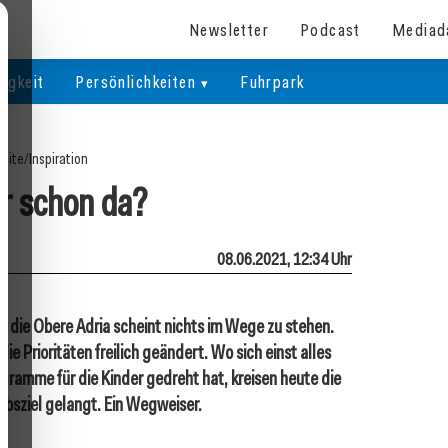
Newsletter
Podcast
Mediad
igkeit
Persönlichkeiten
Fuhrpark
seite
/
Inspiration
ir schon da?
08.06.2021, 12:34 Uhr
n die Obere Adria scheint nichts im Wege zu stehen.
die Prioritäten freilich geändert. Wo sich einst alles
amme für die Kinder gedreht hat, kreisen heute die
bsziel gelangt. Ein Wegweiser.