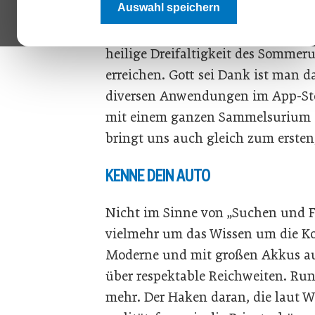
Auswahl speichern
Kurz gesagt, das Wichtigste ist Vo
recht nach Sonne, Strand und Mee
heilige Dreifaltigkeit des Sommer
erreichen. Gott sei Dank ist man da
diversen Anwendungen im App-Stor
mit einem ganzen Sammelsurium an
bringt uns auch gleich zum ersten
KENNE DEIN AUTO
Nicht im Sinne von „Suchen und F
vielmehr um das Wissen um die K
Moderne und mit großen Akkus aus
über respektable Reichweiten. Run
mehr. Der Haken daran, die laut 