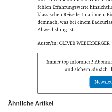
fehlen Erfahrungswerte hinsichtli
klassischen Reisedestinationen. Ei
demnach, was bei einem Badeurlaub
Abwechslung ist.
Autor/in: OLIVER WEBERBERGER
Immer top informiert! Abonnie
und sichern Sie sich 
Newslet
21. Juli 2026
19. Juli 2026
Selbstmanagement:
Einen inneren 
Ähnliche Artikel
Handlungsimpulse hinterfragen
haben