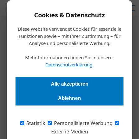
Mediadaten
Cookies & Datenschutz
Diese Website verwendet Cookies für essenzielle
Startseite
/
Inspiration
Funktionen sowie – mit Ihrer Zustimmung – für
Scrum & Co.: Worauf es dabei
Analyse und personalisierte Werbung.
wirklich ankommt
Mehr Informationen finden Sie in unserer
Datenschutzerklärung
.
Redaktion
31.08.2021, 10:03 Uhr
Alle akzeptieren
Auch agile Ansätze im Projektmanagement scheitern. Die
Ablehnen
Gründe dafür sind zahlreich. Der Hauptgrund besteht wohl in
einem unklaren Mindset der Prozessbeteiligten. Wie
Unternehmen erfolgreich durch die BANI-Welt manövrieren,
Statistik
Personalisierte Werbung
erklärt Thorsten H. Bradt, Experte für visuelle Kommunikation
Externe Medien
sowie Fort- und Weiterbildung.