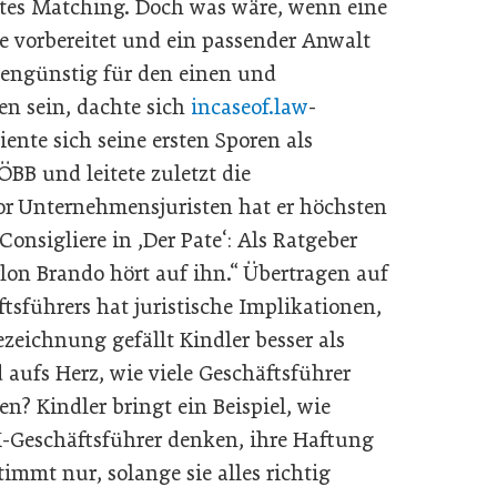
utes Matching. Doch was wäre, wenn eine
 vorbereitet und ein passender Anwalt
stengünstig für den einen und
en sein, dachte sich
incaseof.law
-
ente sich seine ersten Sporen als
BB und leitete zuletzt die
or Unternehmensjuristen hat er höchsten
 Consigliere in ,Der Pate‘: Als Ratgeber
on Brando hört auf ihn.“ Übertragen auf
sführers hat juristische Implikationen,
ezeichnung gefällt Kindler besser als
 aufs Herz, wie viele Geschäftsführer
n? Kindler bringt ein Beispiel, wie
H-Geschäftsführer denken, ihre Haftung
timmt nur, solange sie alles richtig