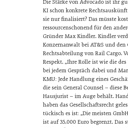
Die Stärke von Advocado ist ihr g
KI schon konkrete Rechtsauskünfte
sie nur finalisiert? Das müsste ko
ressourcenschonend für den ander
Gründer Max Kindler. Kindler verdi
Konzernanwalt bei AT&S und den Ö
Rechtsabteilung von Rail Cargo. V
Respekt. „Ihre Rolle ist wie die des
bei jedem Gespräch dabei und Marl
KMU: Jede Handlung eines Geschäft
die sein General Counsel – diese B
Hausjurist – im Auge behält. Hand
haben das Gesellschaftsrecht gelese
tückisch es ist: „Die meisten Gmb
ist auf 35.000 Euro begrenzt. Das s