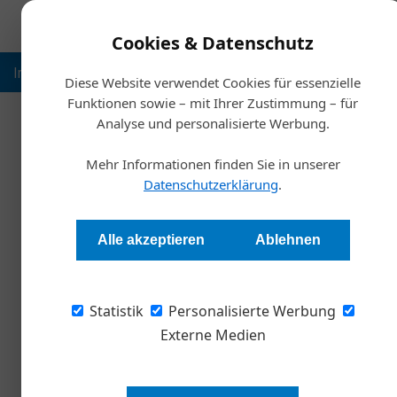
Cookies & Datenschutz
Inspiration
Ausbildung
Weltmarktführer
Nachhalt
Diese Website verwendet Cookies für essenzielle
Funktionen sowie – mit Ihrer Zustimmung – für
Analyse und personalisierte Werbung.
Start
Mehr Informationen finden Sie in unserer
Rechtsvert
Datenschutzerklärung
.
Redaktion
Alle akzeptieren
Ablehnen
Eine Großkanzlei, um alles abzudecken? Ein Hau
Statistik
Westentasche kennt? Oder eine schnelle KI? U
Personalisierte Werbung
auf verschiedene Arten knüpfen.
Externe Medien
Ein Lebensmittelproduzent erfährt