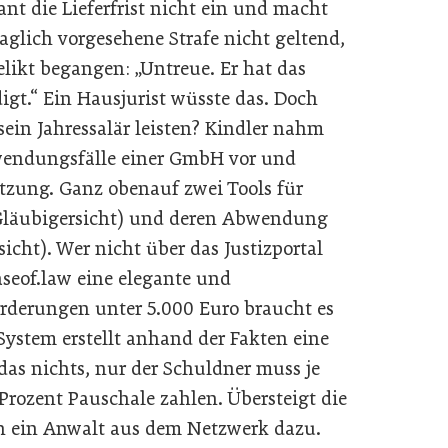
ant die Lieferfrist nicht ein und macht
raglich vorgesehene Strafe nicht geltend,
elikt begangen: „Untreue. Er hat das
igt.“ Ein Hausjurist wüsste das. Doch
ein Jahressalär leisten? Kindler nahm
wendungsfälle einer GmbH vor und
ützung. Ganz obenauf zwei Tools für
Gläubigersicht) und deren Abwendung
cht). Wer nicht über das Justizportal
caseof.law eine elegante und
orderungen unter 5.000 Euro braucht es
System erstellt anhand der Fakten eine
as nichts, nur der Schuldner muss je
rozent Pauschale zahlen. Übersteigt die
ch ein Anwalt aus dem Netzwerk dazu.