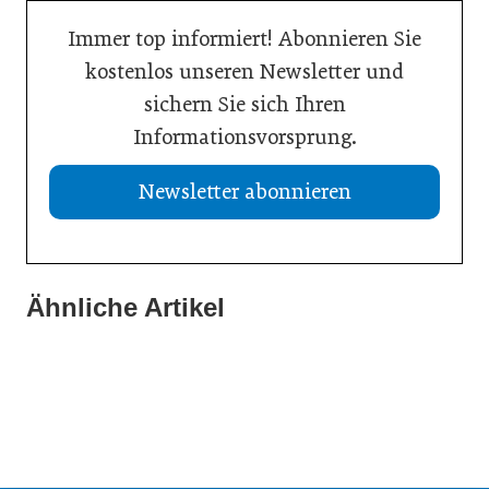
Immer top informiert! Abonnieren Sie
kostenlos unseren Newsletter und
sichern Sie sich Ihren
Informationsvorsprung.
Newsletter abonnieren
Ähnliche Artikel
21. Juli 2026
19. Juli 2026
Selbstmanagement: Handlungsimpulse hinterfragen
13. Juli 2026
Einen inneren Kompass beim Führen haben
Vision Zero: Gesundheit bei Hitzewellen bewahren
Inspiration
Inspiration
Inspiration