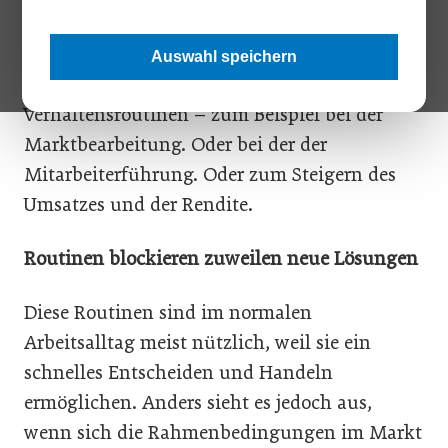
auch für Führungskräfte im Vertrieb gilt: Sie
entwickeln im Verlauf ihrer beruflichen
Auswahl speichern
Biografie gewisse Denk- und
Verhaltensroutinen – zum Beispiel bei der
Marktbearbeitung. Oder bei der der
Mitarbeiterführung. Oder zum Steigern des
Umsatzes und der Rendite.
Routinen blockieren zuweilen neue Lösungen
Diese Routinen sind im normalen
Arbeitsalltag meist nützlich, weil sie ein
schnelles Entscheiden und Handeln
ermöglichen. Anders sieht es jedoch aus,
wenn sich die Rahmenbedingungen im Markt