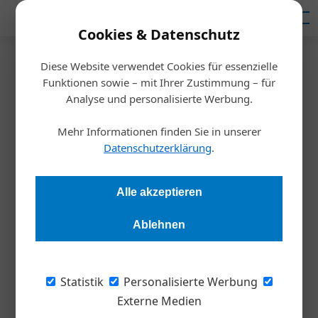
Mediadaten
Cookies & Datenschutz
Diese Website verwendet Cookies für essenzielle
Startseite
/
Inspiration
Funktionen sowie – mit Ihrer Zustimmung – für
Marktkonforme
Analyse und personalisierte Werbung.
Vertriebsstrategien entwickeln
Mehr Informationen finden Sie in unserer
Datenschutzerklärung
.
Redaktion
26.07.2022, 20:15 Uhr
Alle akzeptieren
Vertriebsleiter müssen neue Vertriebsstrategien entwickeln,
Ablehnen
wenn sich das Marktumfeld rasch wandelt. Das erfordert
auch, bisherige Denk- und Handlungsroutinen über Bord zu
werfen. Ein Vertriebscoach kann dabei helfen.
Statistik
Personalisierte Werbung
Externe Medien
Nicht nur für Vertriebsmitarbeiter, sondern