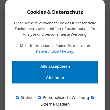
Mediadaten
Cookies & Datenschutz
Diese Website verwendet Cookies für essenzielle
Startseite
/
Inspiration
Funktionen sowie – mit Ihrer Zustimmung – für
Mach mal Pause
Analyse und personalisierte Werbung.
Mehr Informationen finden Sie in unserer
Barbara Liebermeister
20.02.2026, 12:27 Uhr
Datenschutzerklärung
.
Kabarettist*innen und Vortragsredner*innen wissen, wie
Alle akzeptieren
wichtig Sprechpausen sind, um mit ihren Worten die
gewünschte Wirkung zu erzielen. Führungskräfte vergessen
Ablehnen
dies in Mitarbeitergesprächen zuweilen – insbesondere, wenn
sie innerlich angespannt sind.
Statistik
Personalisierte Werbung
Externe Medien