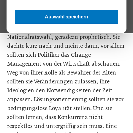
Im Juni 2017 saß ich mit Regina Jankowitsch
zusammen. „Was können sich Politiker von
Auswahl speichern
Managern abschauen?“ fragte ich sie. Ihre
Antworten waren damals, Monate vor der
Nationalratswahl, geradezu prophetisch. Sie
dachte kurz nach und meinte dann, vor allem
sollten sich Politiker das Change
Management von der Wirtschaft abschauen.
Weg von ihrer Rolle als Bewahrer des Alten
sollten sie Veränderungen zulassen, ihre
Ideologien den Notwendigkeiten der Zeit
anpassen. Lösungsorientierung sollten sie vor
bedingungslose Loyalität stellen. Und sie
sollten lernen, dass Konkurrenz nicht
respektlos und untergriffig sein muss. Eine