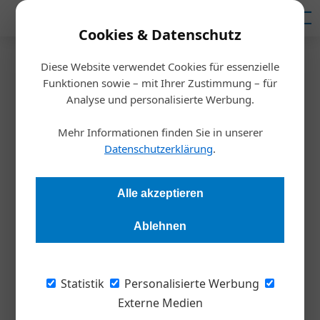
Mediadaten
Cookies & Datenschutz
Diese Website verwendet Cookies für essenzielle
Startseite
/
Inspiration
Funktionen sowie – mit Ihrer Zustimmung – für
Liebe Österreicher und -innen!
Analyse und personalisierte Werbung.
Mehr Informationen finden Sie in unserer
Redaktion
28.02.2018, 10:29 Uhr
Datenschutzerklärung
.
Regina Maria Jankowitsch ist Executive Coach. Darüber
Alle akzeptieren
hinaus hat sie sich als Kommunikationsberaterin für Politiker
einen Namen gemacht. 7 Dinge können sich Unternehmer von
Ablehnen
ihnen abschauen.
Statistik
Personalisierte Werbung
TEXT
MARA LEICHT
Externe Medien