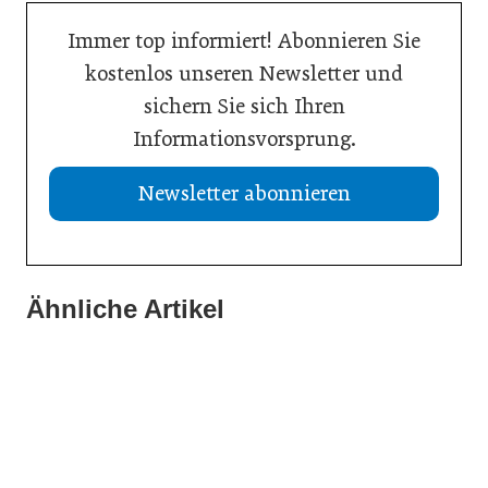
Immer top informiert! Abonnieren Sie
kostenlos unseren Newsletter und
sichern Sie sich Ihren
Informationsvorsprung.
Newsletter abonnieren
Ähnliche Artikel
21. Juli 2026
19. Juli 2026
Selbstmanagement: Handlungsimpulse hinterfragen
13. Juli 2026
Einen inneren Kompass beim Führen haben
Vision Zero: Gesundheit bei Hitzewellen bewahren
Inspiration
Inspiration
Inspiration