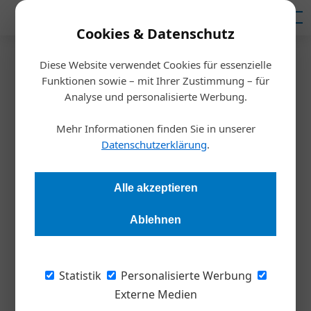
Mediadaten
Cookies & Datenschutz
Diese Website verwendet Cookies für essenzielle
Startseite
/
Inspiration
Funktionen sowie – mit Ihrer Zustimmung – für
Lernen und netzwerken
Analyse und personalisierte Werbung.
Mehr Informationen finden Sie in unserer
Redaktion
16.02.2023, 14:11 Uhr
Datenschutzerklärung
.
Bei der Aus- und Weiterbildung geht es nicht nur um den
Alle akzeptieren
Erwerb von Wissen: Die Wahl der Universität beeinflusst
auch ­maßgeblich, welche Kontakte man knüpfen kann.
Ablehnen
Angenommen, Sie haben in jungen Jahren
Statistik
Personalisierte Werbung
studiert: Welche Ihrer heutigen Freunde
Externe Medien
haben Sie an Ihrer Uni kennengelernt? Auf