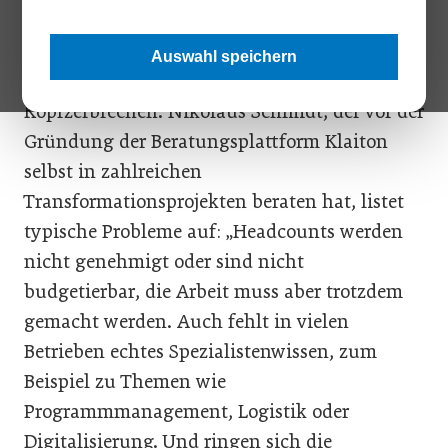
Unternehmen kämpfen aktuell nicht nur mit
unterschiedlichen externen Krisen, auch das
Auswahl speichern
interne Management macht vielfach
Kopfzerbrechen. Nikolaus Schmidt, der vor der
Gründung der Beratungsplattform Klaiton
selbst in zahlreichen
Transformationsprojekten beraten hat, listet
typische Probleme auf: „Headcounts werden
nicht genehmigt oder sind nicht
budgetierbar, die Arbeit muss aber trotzdem
gemacht werden. Auch fehlt in vielen
Betrieben echtes Spezialistenwissen, zum
Beispiel zu Themen wie
Programmmanagement, Logistik oder
Digitalisierung. Und ringen sich die