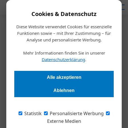
Mediadaten
Cookies & Datenschutz
Diese Website verwendet Cookies für essenzielle
Startseite
/
Inspiration
Funktionen sowie – mit Ihrer Zustimmung – für
Human Resources
Analyse und personalisierte Werbung.
Fünf Ideen gegen den
Mehr Informationen finden Sie in unserer
Personalmangel
Datenschutzerklärung
.
Andrea Lehky
10.05.2023, 12:06 Uhr
Alle akzeptieren
Ablehnen
Wenn bekannte Recruiting-Methoden nichts mehr bringen,
müssen Personalverantwortliche um die Ecke denken. Hier
sind fünf Anregungen. Die wichtigste: anders denken als
Statistik
Personalisierte Werbung
bisher.
Externe Medien