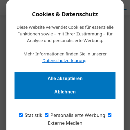
Mediadaten
Cookies & Datenschutz
Diese Website verwendet Cookies für essenzielle
Startseite
/
Inspiration
Funktionen sowie – mit Ihrer Zustimmung – für
Frequentis: Wenn die Not zur
Analyse und personalisierte Werbung.
Tugend wird
Mehr Informationen finden Sie in unserer
Datenschutzerklärung
.
Redaktion
13.10.2020, 16:01 Uhr
Alle akzeptieren
Das Technologie-Unternehmen Frequentis entwickelte sich
Ablehnen
im Laufe der Jahre zum weltweit führenden Anbieter am
Markt für Sprach- und Datenkommunikation für die ­zivile
Flugsicherung. Krisen wurden genutzt, um sich neue
Statistik
Personalisierte Werbung
Geschäftsfelder zu eröffnen.
Externe Medien