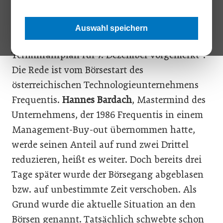
Eigentlich hätte alles ganz anders kommen
sollen. Am 19. November 2007 stand im
Auswahl speichern
WirtschaftsBlatt: „Die Erstnotiz ist laut
Terminfahrplan für 7. Dezember vorgemerkt“.
Die Rede ist vom Börsestart des
österreichischen Technologieunternehmens
Frequentis.
Hannes Bardach
, Mastermind des
Unternehmens, der 1986 Frequentis in einem
Management-Buy-out übernommen hatte,
werde seinen Anteil auf rund zwei Drittel
reduzieren, heißt es weiter. Doch bereits drei
Tage später wurde der Börsegang abgeblasen
bzw. auf unbestimmte Zeit verschoben. Als
Grund wurde die aktuelle Situation an den
Börsen genannt. Tatsächlich schwebte schon