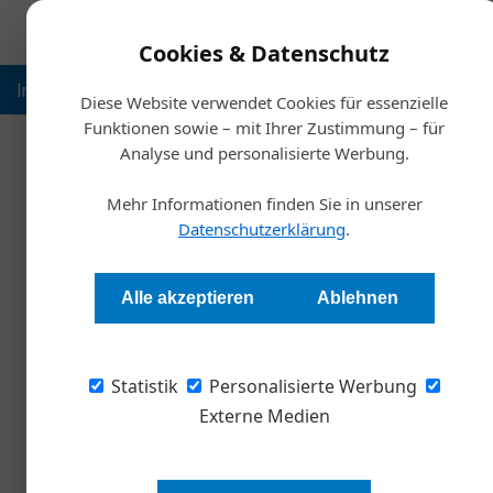
Cookies & Datenschutz
Inspiration
Ausbildung
Weltmarktführer
Nachhalt
Diese Website verwendet Cookies für essenzielle
Funktionen sowie – mit Ihrer Zustimmung – für
Analyse und personalisierte Werbung.
Start
Mehr Informationen finden Sie in unserer
G
Datenschutzerklärung
.
Fördertöp
Alle akzeptieren
Ablehnen
Andrea Lehky
Statistik
Personalisierte Werbung
So manche Förderung fiel dem Sparkurs der Re
Eva Martischnig nennt fünf verlässliche Geld
Externe Medien
dafür tun muss – und wann man es tun muss.