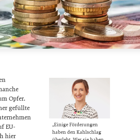
en
 manche
um Opfer.
er gefüllte
Unternehmen
„Einige Förderungen
uf EU-
haben den Kahlschlag
h hier
überlebt. Wer sie haben