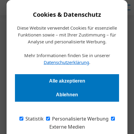
Mediadaten
Cookies & Datenschutz
Diese Website verwendet Cookies für essenzielle
Startseite
/
Inspiration
Funktionen sowie – mit Ihrer Zustimmung – für
Mitarbeiterdiagnostik
Analyse und personalisierte Werbung.
Neu organisieren statt
Mehr Informationen finden Sie in unserer
rekrutieren
Datenschutzerklärung
.
Andrea Lehky
04.10.2023, 13:27 Uhr
Alle akzeptieren
Ablehnen
Bei der Suche nach Arbeitskräften lohnt ein diagnostischer
Blick in die eigenen Reihen. Warum in die Ferne schweifen,
wenn gute Leute vielleicht nur am falschen Platz sitzen?
Statistik
Personalisierte Werbung
Externe Medien
Alle Welt beklagt den Fachkräftemangel. Der