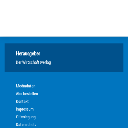
Einen inneren Kompass beim Führen haben
Vision Zero: Gesundheit bei Hitzewellen bewahren
Inspiration
Inspiration
Inspiration
Herausgeber
Der Wirtschaftsverlag
Mediadaten
Abo bestellen
Kontakt
Impressum
Offenlegung
Datenschutz