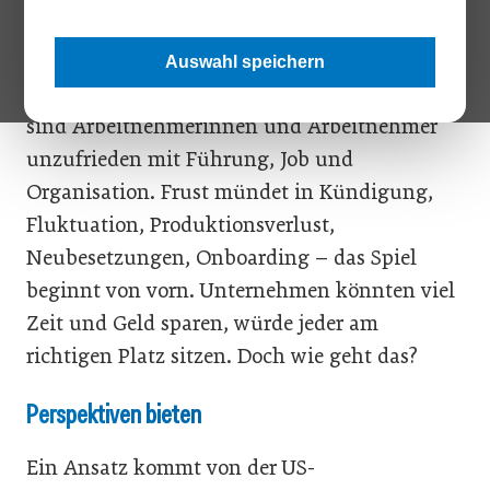
ist längst ein umfassender
Arbeitskräftemangel, weil er alle
Auswahl speichern
Qualifikationen betrifft. Doch gleichzeitig
sind Arbeitnehmerinnen und Arbeitnehmer
unzufrieden mit Führung, Job und
Organisation. Frust mündet in Kündigung,
Fluktuation, Produktionsverlust,
Neubesetzungen, Onboarding – das Spiel
beginnt von vorn. Unternehmen könnten viel
Zeit und Geld sparen, würde jeder am
richtigen Platz sitzen. Doch wie geht das?
Perspektiven bieten
Ein Ansatz kommt von der US-