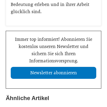
Bedeutung erleben und in ihrer Arbeit
glücklich sind.
Immer top informiert! Abonnieren Sie
kostenlos unseren Newsletter und
sichern Sie sich Ihren
Informationsvorsprung.
Newsletter abonnieren
Ähnliche Artikel
21. Juli 2026
19. Juli 2026
Selbstmanagement: Handlungsimpulse hinterfragen
13. Juli 2026