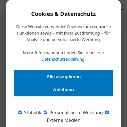
Mediadaten
Cookies & Datenschutz
Diese Website verwendet Cookies für essenzielle
Startseite
/
Inspiration
Funktionen sowie – mit Ihrer Zustimmung – für
Export auf wackeligen Beinen
Analyse und personalisierte Werbung.
Mehr Informationen finden Sie in unserer
Redaktion
31.08.2020, 17:14 Uhr
Datenschutzerklärung
.
Die Exportwirtschaft kämpft weiter mit den Corona-Folgen.
Alle akzeptieren
Experten rechnen mit Rückgängen bei den Gesamtexporten
von knapp 15 Prozent. Eine Bestandsaufnahme mit
Ablehnen
Lichtblicken.
Statistik
Personalisierte Werbung
„Von heute auf morgen haben wir keine
Externe Medien
Lieferungen mehr aus der Lombardei