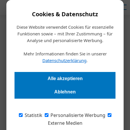
Mediadaten
Cookies & Datenschutz
Diese Website verwendet Cookies für essenzielle
Startseite
/
Inspiration
Funktionen sowie – mit Ihrer Zustimmung – für
Die Schattenseiten des
Analyse und personalisierte Werbung.
Tourismus
Mehr Informationen finden Sie in unserer
Datenschutzerklärung
.
Redaktion
17.03.2019, 21:30 Uhr
Alle akzeptieren
Umweltverschmutzung, Ausbeutung von Arbeitskräften,
Ablehnen
Respektlosigkeit gegenüber Einheimischen: Das Phänomen
Overtourism wird immer häufiger. Doch es formiert sich
Widerstand. Gegensteuern kann nachhaltiger Tourismus.
Statistik
Personalisierte Werbung
Externe Medien
Hallstatt, Oberösterreich: Am Parkplatz