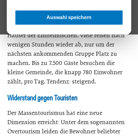
außerhalb des Ortes reiht sich ein Reisebus an
den nächsten. Scharen von Touristen schieben
Auswahl speichern
sich durch die Altstadt, betreten ungefragt die
Häuser der Einheimischen. Viele reisen nach
wenigen Stunden wieder ab, nur um der
nächsten ankommenden Gruppe Platz zu
machen. Bis zu 7.500 Gäste besuchen die
kleine Gemeinde, die knapp 780 Einwohner
zählt, pro Tag. Tendenz: steigend.
Widerstand gegen Touristen
Der Massentourismus hat eine neue
Dimension erreicht: Unter dem sogenannten
Overtourism leiden die Bewohner beliebter