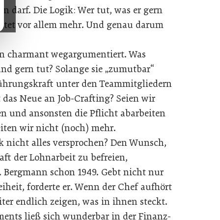
en darf. Die Logik: Wer tut, was er gern
eitet vor allem mehr. Und genau darum
en charmant wegargumentiert. Was
and gern tut? Solange sie „zumutbar“
e Führungskraft unter den Teammitgliedern
st das Neue an Job-Crafting? Seien wir
en und ansonsten die Pflicht abarbeiten
eiten wir nicht (noch) mehr.
k nicht alles versprochen? Den Wunsch,
ft der Lohnarbeit zu befreien,
. Bergmann schon 1949. Gebt nicht nur
heit, forderte er. Wenn der Chef aufhört
ter endlich zeigen, was in ihnen steckt.
nts ließ sich wunderbar in der Finanz-