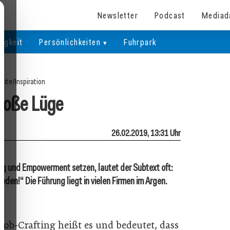
Newsletter
Podcast
Mediad
igkeit
Persönlichkeiten
Fuhrpark
seite
/
Inspiration
roße Lüge
26.02.2019, 13:31 Uhr
g und Empowerment setzen, lautet der Subtext oft:
ieden!“ Die Führung liegt in vielen Firmen im Argen.
Job-Crafting heißt es und bedeutet, dass