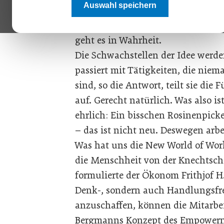
Auswahl speichern
sich jeder seinen Job selbst schnitz
tut, hat mehr Spaß daran und arb
geht es in Wahrheit.
Die Schwachstellen der Idee werd
passiert mit Tätigkeiten, die niem
sind, so die Antwort, teilt sie di
auf. Gerecht natürlich. Was also i
ehrlich: Ein bisschen Rosinenpick
– das ist nicht neu. Deswegen arb
Was hat uns die New World of Wor
die Menschheit von der Knechtscha
formulierte der Ökonom Frithjof H
Denk-, sondern auch Handlungsfrei
anzuschaffen, können die Mitarbei
Bergmanns Konzept des Empowerme