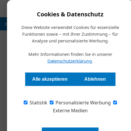
Cookies & Datenschutz
Inspiration
Ausbildung
Weltmarktführer
Nachhalt
Diese Website verwendet Cookies für essenzielle
Funktionen sowie – mit Ihrer Zustimmung – für
Analyse und personalisierte Werbung.
Start
Mehr Informationen finden Sie in unserer
Die g
Datenschutzerklärung
.
Redaktion
Alle akzeptieren
Ablehnen
Wenn Manager auf Konzepte wie Selbstführun
Statistik
„Macht ihr den Mist und lasst mich damit in Fr
Personalisierte Werbung
Wie das kam und wo man ansetzen könnte.
Externe Medien
Es gibt schon wieder etwas Neues. 