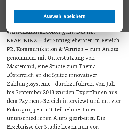
Internationale Studien belegen, dass moderne
Technologien im Payment entscheidend sind,
Auswahl speichern
wenn es um die Sicherung des
Wirtschaftsstandortes geht. Das hat
KRAFTKINZ – der Strategieberater im Bereich
PR, Kommunikation & Vertrieb – zum Anlass
genommen, mit Unterstützung von
Mastercard, eine Studie zum Thema
„Österreich an die Spitze innovativer
Zahlungssysteme“, durchzuführen. Von Juli
bis September 2018 wurden ExpertInnen aus
dem Payment-Bereich interviewt und mit vier
Fokusgruppen mit TeilnehmerInnen
unterschiedlichen Alters gearbeitet. Die
Ergebnisse der Studie liegen nun vor.