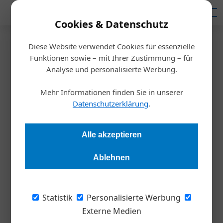
Mediadaten
Cookies & Datenschutz
Diese Website verwendet Cookies für essenzielle
Startseite
/
Inspiration
Funktionen sowie – mit Ihrer Zustimmung – für
Debit Mastercard – Eine neue
Analyse und personalisierte Werbung.
Karte für Österreich
Mehr Informationen finden Sie in unserer
Datenschutzerklärung
.
Redaktion
26.09.2018, 12:55 Uhr
Alle akzeptieren
Eine neue Studie belegt, dass vor allem junge Menschen und
Ablehnen
Startup-GründerInnen die Innovation im Digital Payment
vorantreiben. Einen wesentlichen Teil dazu wollen Erste Bank
und Sparkassen mit der Einführung des Zahlungsmittel Debit
Statistik
Personalisierte Werbung
Mastercard beitragen.
Externe Medien