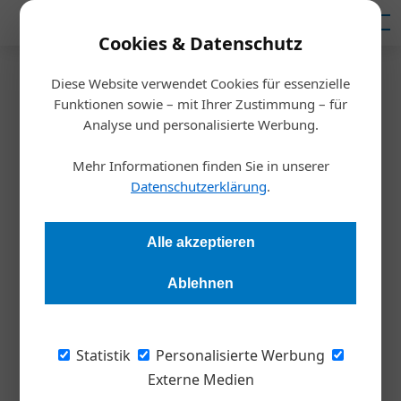
Mediadaten
Cookies & Datenschutz
Diese Website verwendet Cookies für essenzielle
Startseite
/
Inspiration
Funktionen sowie – mit Ihrer Zustimmung – für
Crowdinvesting: Wie
Analyse und personalisierte Werbung.
Unternehmen zu Geld kommen
Mehr Informationen finden Sie in unserer
Datenschutzerklärung
.
Redaktion
19.11.2020, 18:10 Uhr
Alle akzeptieren
Crowdfunding oder besser Crowdfinancing hat sich in
Ablehnen
Österreich längst etabliert. Auch wenn der Markt
mittlerweile von Immobilienfinanzierungen dominiert wird,
bietet diese alternative Finanzierungsform für KMU
Statistik
Personalisierte Werbung
interessante Möglichkeiten.
Externe Medien