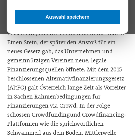
Als der Waldviertler Schuhmacher Heini
Staudinger 2012 seinen Aufstand gegen die
Auswahl speichern
Finanzmarktaufsicht medienwirksam
inszenierte, brachte er einen Stein ins Rollen.
Einen Stein, der später den Anstoß für ein
neues Gesetz gab, das Unternehmen und
gemeinnützigen Vereinen neue, legale
Finanzierungsquellen öffnete. Mit dem 2015
beschlossenen Alternativfinanzierungsgesetz
(AltFG) galt Österreich lange Zeit als Vorreiter
in Sachen Rahmenbedingungen für
Finanzierungen via Crowd. In der Folge
schossen Crowdfundingund Crowdfinancing-
Plattformen wie die sprichwörtlichen
Schwammerl aus dem Boden. Mittlerweile