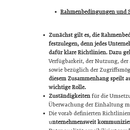
Rahmenbedingungen und St
Zunächst gilt es, die Rahmenb
festzulegen, denn
jedes Unterne
dafür klare Richtlinien.
Dazu geh
Verfügbarkeit, der Nutzung, der
sowie bezüglich der Zugriffsmö
diesem Zusammenhang speilt au
wichtige Rolle.
Zuständigkeiten
für die Umsetz
Überwachung der Einhaltung müss
Die vorab definierten Richtlini
u
nternehmensweit kommuniziert