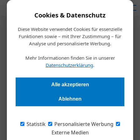
Mediadaten
Cookies & Datenschutz
Diese Website verwendet Cookies für essenzielle
Startseite
/
Inspiration
Funktionen sowie – mit Ihrer Zustimmung – für
„Best of Consulting 2018“ –
Analyse und personalisierte Werbung.
Dritter Platz für Kerkhoff
Mehr Informationen finden Sie in unserer
Datenschutzerklärung
.
Redaktion
26.11.2018, 15:57 Uhr
Alle akzeptieren
Die Kerkhoff Cost Engineering wurde zum wiederholten Mal
Ablehnen
mit dem „Best of Consulting“-Award der WirtschaftsWoche
ausgezeichnet. In der Kategorie Supply-Chain-Management
überzeugten die Herstellkosten-Optimierer aus Düsseldorf
Statistik
Personalisierte Werbung
mit einem Modernisierungsprojekt bei Deutschlands größtem
Externe Medien
Immobilienunternehmen.