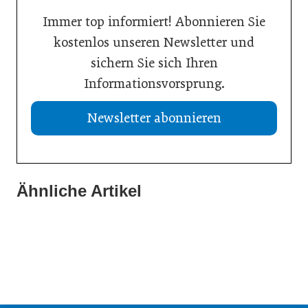
Immer top informiert! Abonnieren Sie
kostenlos unseren Newsletter und
sichern Sie sich Ihren
Informationsvorsprung.
Newsletter abonnieren
Ähnliche Artikel
21. Juli 2026
19. Juli 2026
Selbstmanagement: Handlungsimpulse hinterfragen
13. Juli 2026
Einen inneren Kompass beim Führen haben
Vision Zero: Gesundheit bei Hitzewellen bewahren
Inspiration
Inspiration
Inspiration