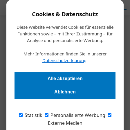
Mediadaten
Cookies & Datenschutz
Diese Website verwendet Cookies für essenzielle
Startseite
/
Inspiration
Funktionen sowie – mit Ihrer Zustimmung – für
7 Fragen, die man Bewerbern
Analyse und personalisierte Werbung.
stellen sollte
Mehr Informationen finden Sie in unserer
Datenschutzerklärung
.
Redaktion
12.02.2020, 15:34 Uhr
Alle akzeptieren
Bewerbungsfragen gibt es wie Sand am Meer. Letztlich geht
Ablehnen
es nur um eines: Entscheidungsgrundlagen für die eigene
Wahl zu bekommen. Hier sind sieben Beispiele.
Statistik
Personalisierte Werbung
1„WORAUF SIND SIE STOLZ?“
Die Antwort
Externe Medien
kommt auf das Alter an. Millennials