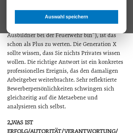
antworten treuherzig „auf meine Familie“,
manche auch „auf meinen Abschluss“.
Auswahl speichern
Kommt hier eine andere Antwort („dass ich
Ausbildner bei der Feuerwehr bin“), ist das
schon als Plus zu werten. Die Generation X
sollte wissen, dass Sie nichts Privates wissen
wollen. Die richtige Antwort ist ein konkretes
professionelles Ereignis, das den damaligen
Arbeitgeber weiterbrachte. Sehr reflektierte
Bewerberpersönlichkeiten schwingen sich
gleichzeitig auf die Metaebene und
analysieren sich selbst.
2„WAS IST
ERFOLG/AUTORITÄT/VERANTWORTUNG/