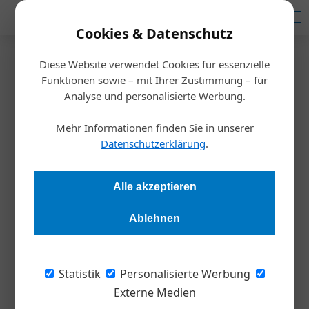
Mediadaten
Cookies & Datenschutz
Diese Website verwendet Cookies für essenzielle
Startseite
/
Inspiration
Funktionen sowie – mit Ihrer Zustimmung – für
200 Jahre Piatnik
Analyse und personalisierte Werbung.
Spiele aus Wien für die Welt
Mehr Informationen finden Sie in unserer
Datenschutzerklärung
.
Stefan Mayer
20.03.2024, 11:44 Uhr
Alle akzeptieren
Eine der renommiertesten Verlage für Gesellschafts- und
Kartenspiele feiert seinen 200. Geburtstag. Die Wiener
Ablehnen
Spielkartenfabrik Piatnik existiert seit dem Jahr 1824. Das
Unternehmen ist seit Generationen in Familienbesitz und will
das weiterhin bleiben.
Statistik
Personalisierte Werbung
Externe Medien