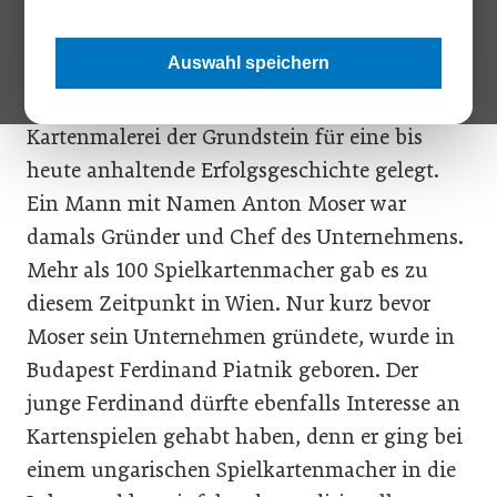
Keine zehn Jahre nachdem der Wiener
Kongress nach der Niederlage Napoleon
Auswahl speichern
Bonapartes Europa neu geordnet hatte, wurde
im Jahr 1824 in Wien Neubau mit einer
Kartenmalerei der Grundstein für eine bis
heute anhaltende Erfolgsgeschichte gelegt.
Ein Mann mit Namen Anton Moser war
damals Gründer und Chef des Unternehmens.
Mehr als 100 Spielkartenmacher gab es zu
diesem Zeitpunkt in Wien. Nur kurz bevor
Moser sein Unternehmen gründete, wurde in
Budapest Ferdinand Piatnik geboren. Der
junge Ferdinand dürfte ebenfalls Interesse an
Kartenspielen gehabt haben, denn er ging bei
einem ungarischen Spielkartenmacher in die