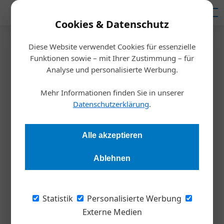
Mediadaten
Cookies & Datenschutz
Diese Website verwendet Cookies für essenzielle
Startseite
/
Fuhrpark
Funktionen sowie – mit Ihrer Zustimmung – für
Mobilitätswende
Analyse und personalisierte Werbung.
Gewerbliche E-Flotten boomen
Mehr Informationen finden Sie in unserer
Datenschutzerklärung
.
Diana Danbauer
08.05.2023, 10:08 Uhr
Alle akzeptieren
Der E-Auto-Boom bei Gewerbekund*innen ist ein großer Hebel
für den Ausbau der heimischen Elektromobilität.
Ablehnen
Fuhrparks spielen bei österreichischer
Statistik
Personalisierte Werbung
Mobilitätswende eine wesentliche Rolle. In
Externe Medien
Österreich zeigt sich ein leichter