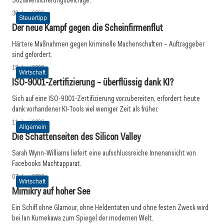
Sozialversicherungsbeiträge.
30. Juni 2026
Steuertipp
Der neue Kampf gegen die Scheinfirmenflut
Härtere Maßnahmen gegen kriminelle Machenschaften – Auftraggeber
sind gefordert.
18. Juni 2026
Wirtschaft
ISO-9001-Zertifizierung – überflüssig dank KI?
Sich auf eine ISO-9001-Zertifizierung vorzubereiten, erfordert heute
dank vorhandener KI-Tools viel weniger Zeit als früher.
11. Juni 2026
Allgemein
Die Schattenseiten des Silicon Valley
Sarah Wynn-Williams liefert eine aufschlussreiche Innenansicht von
Facebooks Machtapparat.
07. Juni 2026
Wirtschaft
Mimikry auf hoher See
Ein Schiff ohne Glamour, ohne Heldentaten und ohne festen Zweck wird
bei Ian Kumekawa zum Spiegel der modernen Welt.