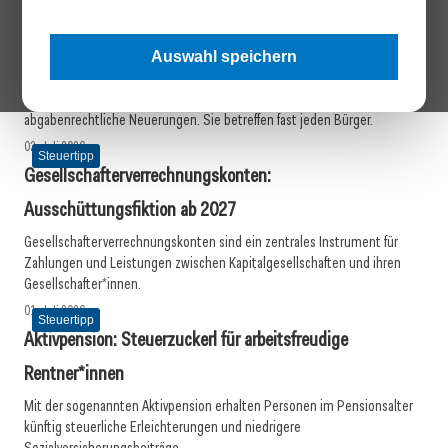
Inspiration
03. Juli 2026
Steuertipp
Auswahl speichern
Doppelbudget als Spagat zwischen Be- und Entlastungen
Das Doppelbudget 2027/28 bringt zahlreiche steuer- und
abgabenrechtliche Neuerungen. Sie betreffen fast jeden Bürger.
02. Juli 2026
Steuertipp
Gesellschafterverrechnungskonten:
Ausschüttungsfiktion ab 2027
Gesellschafterverrechnungskonten sind ein zentrales Instrument für
Zahlungen und Leistungen zwischen Kapitalgesellschaften und ihren
Gesellschafter*innen.
01. Juli 2026
Steuertipp
Aktivpension: Steuerzuckerl für arbeitsfreudige
Rentner*innen
Mit der sogenannten Aktivpension erhalten Personen im Pensionsalter
künftig steuerliche Erleichterungen und niedrigere