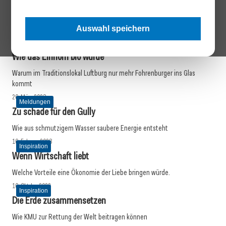
Wer braucht noch PET?
Wie sich ein österreichischer Pionier von komplett verrottbaren
Verpackungslösungen am Weltmarkt durchsetzt.
Auswahl speichern
27. März 2023
Nachhaltigkeit
Wie das Einhorn bio wurde
Warum im Traditionslokal Luftburg nur mehr Fohrenburger ins Glas
kommt
26. März 2023
Meldungen
Zu schade für den Gully
Wie aus schmutzigem Wasser saubere Energie entsteht
16. Februar 2023
Inspiration
Wenn Wirtschaft liebt
Welche Vorteile eine Ökonomie der Liebe bringen würde.
16. Oktober 2022
Inspiration
Die Erde zusammensetzen
Wie KMU zur Rettung der Welt beitragen können