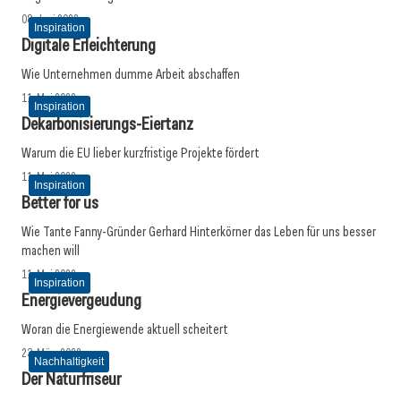
08. Juni 2022
Inspiration
Digitale ­Erleichterung
Wie Unternehmen dumme Arbeit abschaffen
11. Mai 2022
Inspiration
Dekarbonisierungs-Eiertanz
Warum die EU lieber kurzfristige Projekte fördert
11. Mai 2022
Inspiration
Better for us
Wie Tante Fanny-Gründer Gerhard Hinterkörner das Leben für uns besser
machen will
11. Mai 2022
Inspiration
Energievergeudung
Woran die Energiewende aktuell scheitert
23. März 2022
Nachhaltigkeit
Der ­Naturfriseur