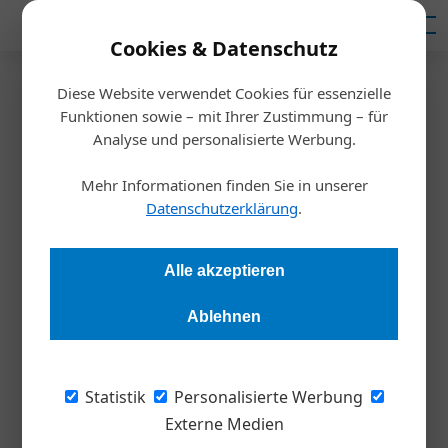
Mediadaten
Cookies & Datenschutz
Diese Website verwendet Cookies für essenzielle
Artikel von Harald
Funktionen sowie – mit Ihrer Zustimmung – für
Analyse und personalisierte Werbung.
Koisser
22. Dezember 2023
24. November 2023
Urban Mining
Mehr Informationen finden Sie in unserer
05. Oktober 2023
Ist Purpose wertlos?
Datenschutzerklärung
.
Aus Gift wird Nährstoff
Inspiration
Inspiration
Alle akzeptieren
Meldungen
22. Juni 2023
Ablehnen
Inspiration
Menschlichkeit hilft
Die Populisten nehmen uns die Arbeitskräfte weg. Es ist an der Zeit, die
Menschen anzunehmen, anstatt sie abzuschieben.
Statistik
Personalisierte Werbung
Externe Medien
17. Mai 2023
Weltmarktführer