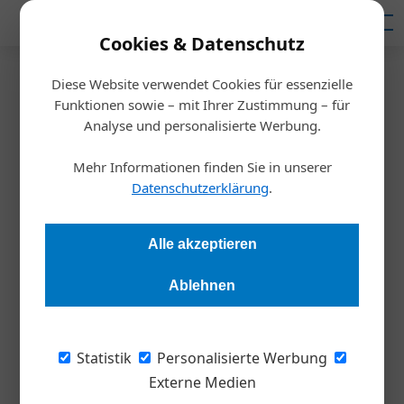
Mediadaten
Cookies & Datenschutz
Diese Website verwendet Cookies für essenzielle
Startseite
/
Inspiration
Funktionen sowie – mit Ihrer Zustimmung – für
Gugler Insolvenz
Analyse und personalisierte Werbung.
Ist Purpose wertlos?
Mehr Informationen finden Sie in unserer
Datenschutzerklärung
.
Harald Koisser
24.11.2023, 11:48 Uhr
Alle akzeptieren
Die Öko-Druckerei Gugler, ein international anerkannter
Green Brand, wurde in die Insolvenz geschickt.
Ablehnen
„Diese Entscheidung war seelenlos“, sagt Ernst
Statistik
Personalisierte Werbung
Gugler, „unverständlich und unmenschlich.“
Externe Medien
Ernst Gugler ist Gründer des bekannten