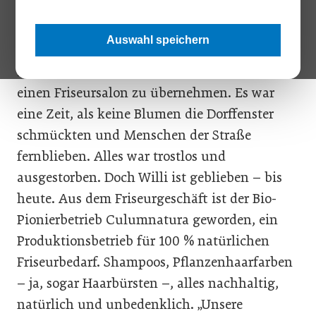
hätte“, sagt Willi Luger. Damals 1976, als er
mit 24 Jahren als frisch gekürter
Auswahl speichern
Friseurmeister von der Steiermark nach
Ernstbrunn im Weinviertel gegangen ist, um
einen Friseursalon zu übernehmen. Es war
eine Zeit, als keine Blumen die Dorffenster
schmückten und Menschen der Straße
fernblieben. Alles war trostlos und
ausgestorben. Doch Willi ist geblieben – bis
heute. Aus dem Friseurgeschäft ist der Bio-
Pionierbetrieb Culumnatura geworden, ein
Produktionsbetrieb für 100 % natürlichen
Friseurbedarf. Shampoos, Pflanzenhaarfarben
– ja, sogar Haarbürsten –, alles nachhaltig,
natürlich und unbedenklich. „Unsere