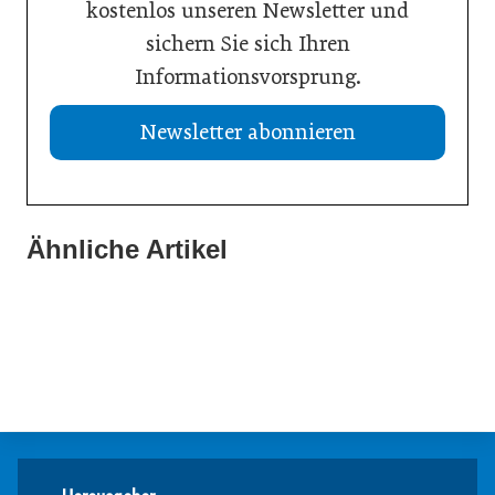
kostenlos unseren Newsletter und
sichern Sie sich Ihren
Informationsvorsprung.
Newsletter abonnieren
Ähnliche Artikel
08. Juni 2026
08. Juni 2026
Nachhaltigkeit in der Digitalisierung
17. März 2026
Kreislaufwirtschaft glaubwürdig kommunizieren
Aitark soll ESG-Berichterstattung für KMU vereinfachen
Ausbildung
Meldungen
Nachhaltigkeit