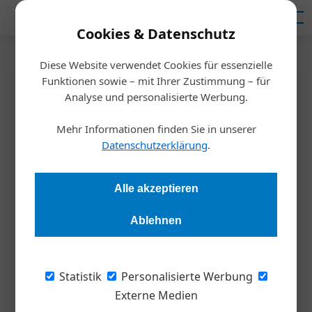
Mediadaten
Cookies & Datenschutz
Diese Website verwendet Cookies für essenzielle
Startseite
/
Ausbildung
Funktionen sowie – mit Ihrer Zustimmung – für
Nachhaltigkeit
Analyse und personalisierte Werbung.
WKW bildet
Mehr Informationen finden Sie in unserer
Energieeffizienzberater*innen
Datenschutzerklärung
.
aus
Alle akzeptieren
Redaktion Die Wirtschaft
12.06.2023, 12:10 Uhr
Ablehnen
Wifi Wien bietet zertifizierte Energiemanagement-Ausbildung
Statistik
Personalisierte Werbung
nach ISO Norm 50001.
Externe Medien