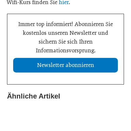
Wifi-Kurs finden Sie
hier
.
Immer top informiert! Abonnieren Sie
kostenlos unseren Newsletter und
sichern Sie sich Ihren
Informationsvorsprung.
Newsletter abonnieren
Ähnliche Artikel
10. Juni 2026
01. Juni 2026
08. Juni 2026
Mahlzeit! feiert erfolgreichen Auftakt
Klimajobs im Trend: 400 Jugendliche informierten sich
Nachhaltigkeit in der Digitalisierung
über grüne Lehrberufe
Allgemein
Ausbildung