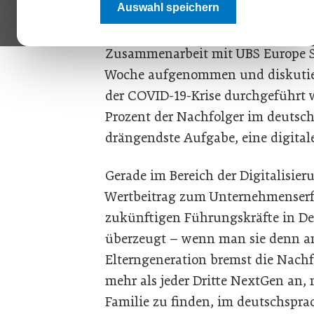
Auswahl speichern
Die Ergebnisse der
NextGen Surve
Webcast „Die Zeit nach Corona“ d
Zusammenarbeit mit UBS Europe S
Woche aufgenommen und diskutier
der COVID-19-Krise durchgeführt w
Prozent der Nachfolger im deutsc
drängendste Aufgabe, eine digitale
Gerade im Bereich der Digitalisie
Wertbeitrag zum Unternehmenserfol
zukünftigen Führungskräfte in De
überzeugt – wenn man sie denn ans
Elterngeneration bremst die Nachf
mehr als jeder Dritte NextGen an, 
Familie zu finden, im deutschsprac