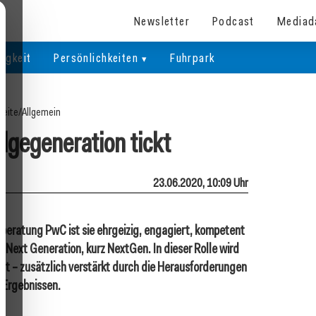
Newsletter
Podcast
Mediad
igkeit
Persönlichkeiten
Fuhrpark
seite
/
Allgemein
lgegeneration tickt
23.06.2020, 10:09 Uhr
beratung PwC ist sie ehrgeizig, engagiert, kompetent
ie Next Generation, kurz NextGen. In dieser Rolle wird
t – zusätzlich verstärkt durch die Herausforderungen
 Ergebnissen.