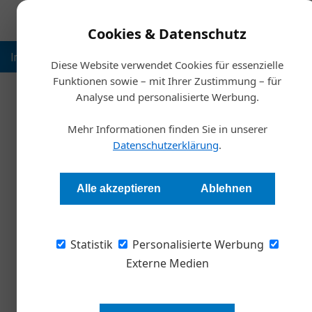
Cookies & Datenschutz
Inspiration
Ausbildung
Weltmarktführer
Nachhalt
Diese Website verwendet Cookies für essenzielle
Funktionen sowie – mit Ihrer Zustimmung – für
Analyse und personalisierte Werbung.
Start
Mehr Informationen finden Sie in unserer
Wie die Nachfo
Datenschutzerklärung
.
Redaktion
Alle akzeptieren
Ablehnen
Laut einer aktuellen Studie der Unternehmens
Statistik
und will Treiber des digitalen Wandels sein: d
Personalisierte Werbung
sie im Familienunternehmen dringend gebrauch
Externe Medien
der COVID-19-Pandemie. Ein Überblick zu den