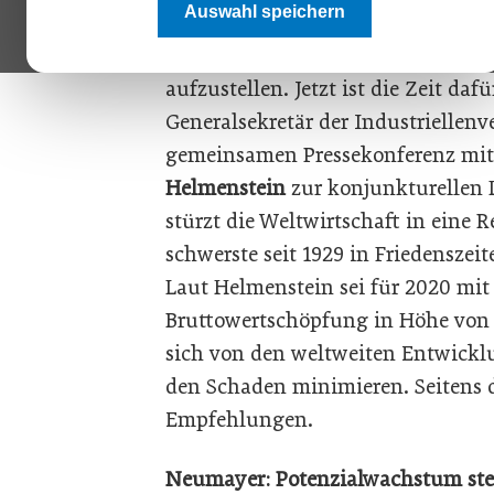
Auswahl speichern
Chance begreifen, um die richtige
Österreich für die Zeit nach Coro
aufzustellen. Jetzt ist die Zeit dafü
Generalsekretär der Industriellenve
gemeinsamen Pressekonferenz mi
Helmenstein
zur konjunkturellen L
stürzt die Weltwirtschaft in eine Re
schwerste seit 1929 in Friedenszeite
Laut Helmenstein sei für 2020 mi
Bruttowertschöpfung in Höhe von 7
sich von den weltweiten Entwickl
den Schaden minimieren. Seitens de
Empfehlungen.
Neumayer: Potenzialwachstum steig