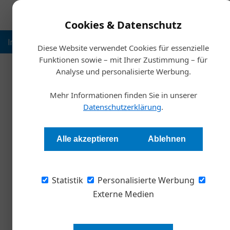
Cookies & Datenschutz
Inspiration
Ausbildung
Weltmarktführer
Nachhalt
Diese Website verwendet Cookies für essenzielle
Funktionen sowie – mit Ihrer Zustimmung – für
Analyse und personalisierte Werbung.
Start
Mehr Informationen finden Sie in unserer
Welche Lehren die Ind
Datenschutzerklärung
.
Redaktion
Alle akzeptieren
Ablehnen
Für den Generalsekretär der Industriellenvere
Statistik
Österreich muss sich jetzt für Zeit nach Cor
Personalisierte Werbung
fordert und mit welcher konjunkturellen Entwi
Externe Medien
„Krisen decken Unzulänglichkeite