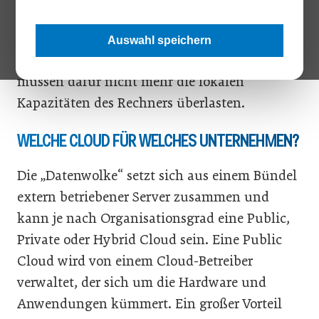
so gut wie jeder etwas anzufangen. Täglich
bearbeiten wir große Mengen an Daten in der
Auswahl speichern
„Wolke“, laden, bearbeiten, speichern sie und
müssen dafür nicht mehr die lokalen
Kapazitäten des Rechners überlasten.
WELCHE CLOUD FÜR WELCHES UNTERNEHMEN?
Die „Datenwolke“ setzt sich aus einem Bündel
extern betriebener Server zusammen und
kann je nach Organisationsgrad eine Public,
Private oder Hybrid Cloud sein. Eine Public
Cloud wird von einem Cloud-Betreiber
verwaltet, der sich um die Hardware und
Anwendungen kümmert. Ein großer Vorteil