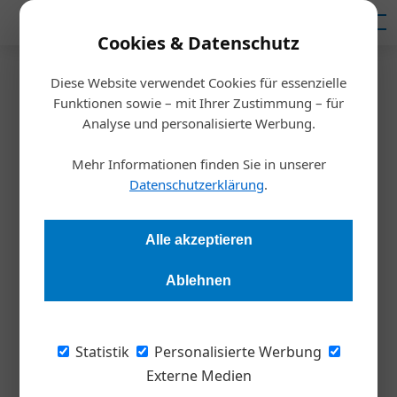
Mediadaten
Cookies & Datenschutz
Diese Website verwendet Cookies für essenzielle
Startseite
/
Allgemein
Funktionen sowie – mit Ihrer Zustimmung – für
Was ein idealer Cloud-
Analyse und personalisierte Werbung.
Betreiber bieten muss
Mehr Informationen finden Sie in unserer
Datenschutzerklärung
.
Redaktion
05.11.2019, 07:08 Uhr
Alle akzeptieren
Bei der Wahl des besten Cloud-Anbieters sind vor allem
Ablehnen
maßgeschneiderte Lösungen sowie Sicherheitsaspekte
entscheidend. Zertifizierungen erleichtern hier das
Auswahlverfahren.
Statistik
Personalisierte Werbung
Externe Medien
Mit dem Begriff der Cloud weiß mittlerweile