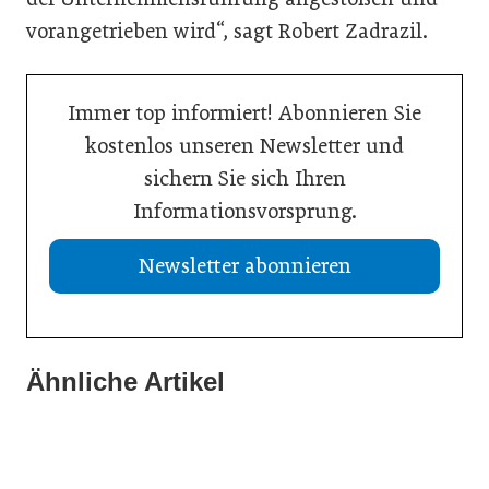
vorangetrieben wird“, sagt Robert Zadrazil.
Immer top informiert! Abonnieren Sie
kostenlos unseren Newsletter und
sichern Sie sich Ihren
Informationsvorsprung.
Newsletter abonnieren
13. Juli 2026
Was Handwerksbetriebe jetzt für ihre Online-Sichtbarkeit
Ähnliche Artikel
02. Juli 2026
tun müssen
02. Juli 2026
Europas Autoindustrie im Wandel
Zeitenwende als Innovationsmotor
Allgemein