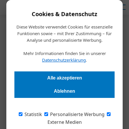
Mediadaten
Cookies & Datenschutz
Diese Website verwendet Cookies für essenzielle
Startseite
/
Allgemein
Funktionen sowie – mit Ihrer Zustimmung – für
The Valuable 500: Initiative zur
Analyse und personalisierte Werbung.
Inklusion von Menschen mit
Mehr Informationen finden Sie in unserer
Datenschutzerklärung
.
Behinderung
Alle akzeptieren
Redaktion
08.01.2020, 15:12 Uhr
Ablehnen
„The Valuable 500“ ist eine Bewegung, die Menschen mit
Behinderung weltweit auf die Agenda von Unternehmen
Statistik
Personalisierte Werbung
setzt. UniCredit Bank Austria bringt die Initiative gemeinsam
Externe Medien
mit myAbility nach Österreich.