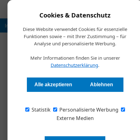
Cookies & Datenschutz
Inspiration
Ausbildung
Weltmarktführer
Nachhalt
Diese Website verwendet Cookies für essenzielle
Funktionen sowie – mit Ihrer Zustimmung – für
Analyse und personalisierte Werbung.
Start
Mehr Informationen finden Sie in unserer
Unternehmen klagen über 
Datenschutzerklärung
.
Redaktion
Alle akzeptieren
Ablehnen
Die aktuelle wirtschaftliche Lage und die geop
Statistik
und Unternehmenssparten hinweg spürbar die
Personalisierte Werbung
Unsicherheit zu. Das zeigt eine aktuelle Deloi
Externe Medien
eine bessere Vernetzung innerhalb der Unt
darstellen.