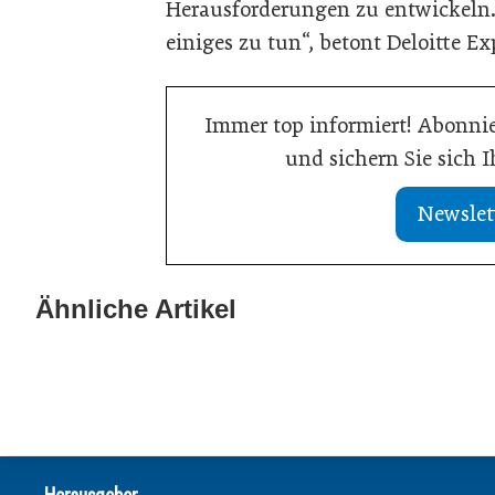
Herausforderungen zu entwickeln.
einiges zu tun“, betont Deloitte E
Immer top informiert! Abonnie
und sichern Sie sich 
Newslet
13. Juli 2026
Was Handwerksbetriebe jetzt für ihre
Ähnliche Artikel
02. Juli 2026
Online-Sichtbarkeit tun müssen
Europas Autoin
Allgemein
Allgemein