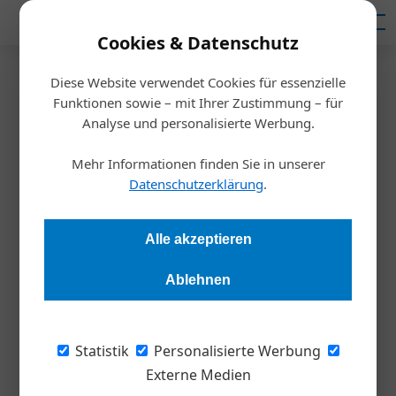
Mediadaten
Cookies & Datenschutz
Diese Website verwendet Cookies für essenzielle
Startseite
/
Allgemein
Funktionen sowie – mit Ihrer Zustimmung – für
Unternehmen für Impfpflicht
Analyse und personalisierte Werbung.
Mehr Informationen finden Sie in unserer
Redaktion
05.10.2021, 13:44 Uhr
Datenschutzerklärung
.
Eine neue Studie von Deloitte belegt: Zur Verhinderung
Alle akzeptieren
weiterer Lockdowns befürwortet die Mehrheit der
Führungskräfte eine generelle Impfpflicht im eigenen
Ablehnen
Unternehmen. Trotz hoher Corona-Zahlen ist die Stimmung in
Österreichs Betrieben überraschend positiv.
Statistik
Personalisierte Werbung
Im Rahmen des Deloitte Unternehmens-
Externe Medien