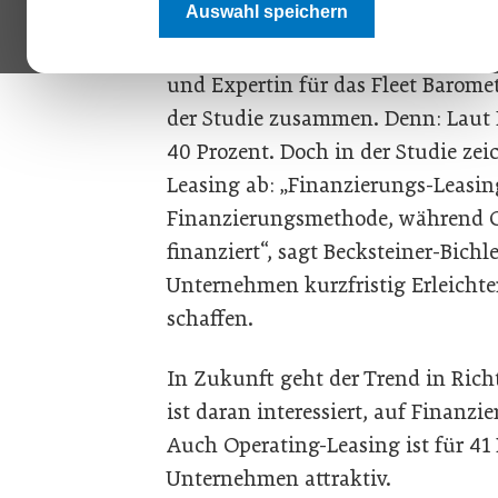
Auswahl speichern
„In Österreich finanzieren die Firm
fasst Brigitte Becksteiner-Bichler
und Expertin für das Fleet Barome
der Studie zusammen. Denn: Laut 
40 Prozent. Doch in der Studie zei
Leasing ab: „Finanzierungs-Leasin
Finanzierungsmethode, während Op
finanziert“, sagt Becksteiner-Bichl
Unternehmen kurzfristig Erleichte
schaffen.
In Zukunft geht der Trend in Ric
ist daran interessiert, auf Finanzi
Auch Operating-Leasing ist für 41 
Unternehmen attraktiv.