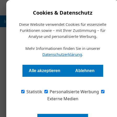
Cookies & Datenschutz
Inspiration
Ausbildung
Weltmarktführer
Nachhalt
Diese Website verwendet Cookies für essenzielle
Funktionen sowie – mit Ihrer Zustimmung – für
Analyse und personalisierte Werbung.
Start
Mehr Informationen finden Sie in unserer
So fahren Öste
Datenschutzerklärung
.
Redaktion
Alle akzeptieren
Ablehnen
Seit 2002 veröffentlicht Arval Mobility Observ
Statistik
Studie zu Trends in Fuhrparks und Mobilität. 2
Personalisierte Werbung
insgesamt sind 20 Länder dabei. Insgesamt w
Externe Medien
249 in Österreich durchgeführt.