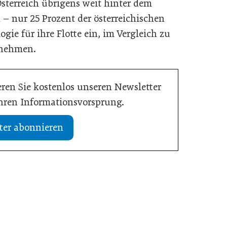
Österreich übrigens weit hinter dem
– nur 25 Prozent der österreichischen
ie für ihre Flotte ein, im Vergleich zu
rnehmen.
ren Sie kostenlos unseren Newsletter
Ihren Informationsvorsprung.
ter abonnieren
02. Juli 2026
dustrie im Wandel
Zeitenwende als Innovationsmotor
Allgemein