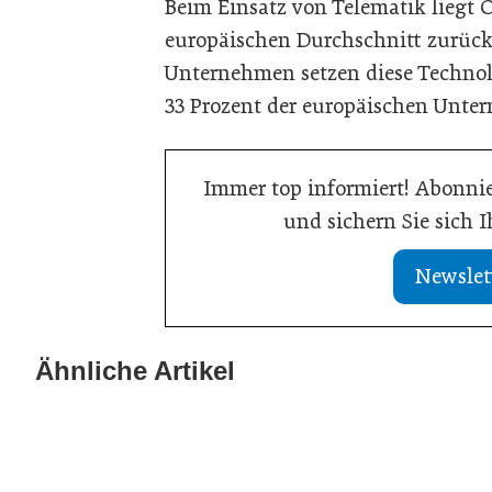
Beim Einsatz von Telematik liegt 
europäischen Durchschnitt zurück 
Unternehmen setzen diese Technolog
33 Prozent der europäischen Unte
Immer top informiert! Abonnie
und sichern Sie sich 
Newslet
13. Juli 2026
Was Handwerksbetriebe jetzt für ihre
Ähnliche Artikel
02. Juli 2026
Online-Sichtbarkeit tun müssen
Europas Autoin
Allgemein
Allgemein