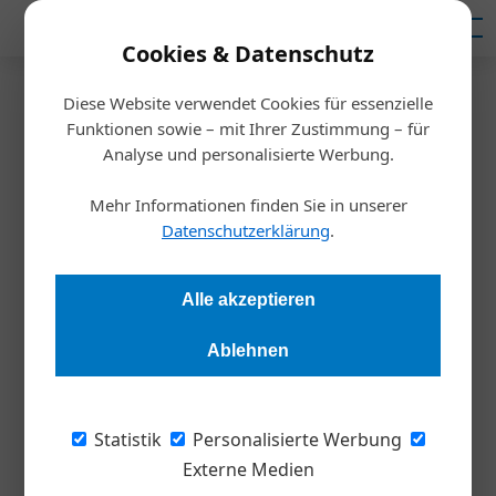
Mediadaten
Cookies & Datenschutz
Diese Website verwendet Cookies für essenzielle
Startseite
/
Allgemein
Funktionen sowie – mit Ihrer Zustimmung – für
Regionales Shopping wird
Analyse und personalisierte Werbung.
immer wichtiger in Österreich
Mehr Informationen finden Sie in unserer
Datenschutzerklärung
.
Redaktion
07.10.2020, 15:58 Uhr
Alle akzeptieren
Die neue Mastercard Trust Research Studie 2020 zeigt, dass
Ablehnen
die Bedeutung von Regionalität beim Einkaufen in Österreich
in den letzten Monaten deutlich zugenommen hat. 68
Prozent der ÖsterreicherInnen kaufen in ihrem lokalen
Statistik
Personalisierte Werbung
Umfeld, also in ihrer Region, ein. Ein Überblick der wichtigsten
Externe Medien
Ergebnisse.