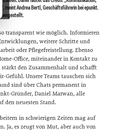
tenziellen. Daher lautet das Credo: „Kommunikation,
 meint Andrea Bertl, Geschäftsführerin bei epunkt.
mmengestellt.
o transparent wie möglich. Informieren
 Entwicklungen, weitere Schritte und
rbeit oder Pflegefreistellung. Ebenso
 Home-Office, miteinander in Kontakt zu
on, stärkt den Zusammenhalt und schafft
ir-Gefühl. Unsere Teams tauschen sich
 und sind über Chats permanent in
nkt-Gründer, Daniel Marwan, alle
uf den neuesten Stand.
beitern in schwierigen Zeiten mag auf
en. Ja, es zeugt von Mut, aber auch von