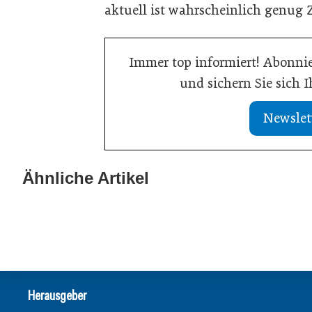
aktuell ist wahrscheinlich genug
Immer top informiert! Abonnie
und sichern Sie sich 
Newslet
13. Juli 2026
Was Handwerksbetriebe jetzt für ihre
Ähnliche Artikel
02. Juli 2026
Online-Sichtbarkeit tun müssen
Europas Autoin
Allgemein
Allgemein
Herausgeber