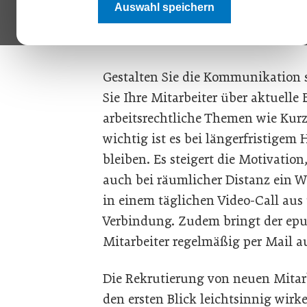
Mitarbeiter vergessen - auch nicht auf die po
Auswahl speichern
Kommunikation und noch mehr Kommunikation“,
Sie hat ein paar Tipps für Unternehmen zusa
Gestalten Sie die Kommunikation s
Sie Ihre Mitarbeiter über aktuelle
arbeitsrechtliche Themen wie Kurza
wichtig ist es bei längerfristigem
bleiben. Es steigert die Motivati
auch bei räumlicher Distanz ein W
in einem täglichen Video-Call aus
Verbindung. Zudem bringt der epu
Mitarbeiter regelmäßig per Mail a
Die Rekrutierung von neuen Mitar
den ersten Blick leichtsinnig wirk