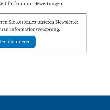
 Zeit für kununu-Bewertungen.
ren Sie kostenlos unseren Newsletter
Ihren Informationsvorsprung.
ter abonnieren
02. Juli 2026
dustrie im Wandel
Zeitenwende als Innovationsmotor
Allgemein