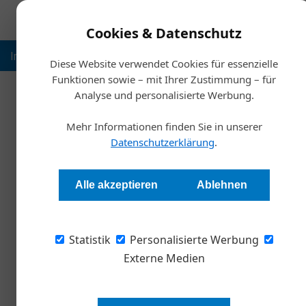
Cookies & Datenschutz
Inspiration
Ausbildung
Weltmarktführer
Nachhalt
Diese Website verwendet Cookies für essenzielle
Funktionen sowie – mit Ihrer Zustimmung – für
Analyse und personalisierte Werbung.
Start
Mehr Informationen finden Sie in unserer
Recruiting in der Corona-
Datenschutzerklärung
.
Kommu
Alle akzeptieren
Ablehnen
Redaktion
Statistik
Personalisierte Werbung
Vorausschauendes und strategisches Denken u
Externe Medien
Unternehmen enorm wichtig. Auch wenn Progno
machen und Unternehmen zum Teil ums Überleb