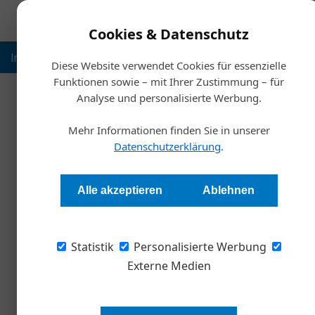
Cookies & Datenschutz
Inspiration
Ausbildung
Weltmarktführer
Nachhalt
Diese Website verwendet Cookies für essenzielle
Funktionen sowie – mit Ihrer Zustimmung – für
Analyse und personalisierte Werbung.
Start
Mehr Informationen finden Sie in unserer
Österreichische Fra
Datenschutzerklärung
.
Redaktion
Alle akzeptieren
Ablehnen
Die 6. Österreichische Franchise Messe findet 
Statistik
Messegeschehen Aussteller und Besucher zu n
Personalisierte Werbung
Externe Medien
Von 26.-27. Juni stehen die first 
persönlich – wenn auch über Vide