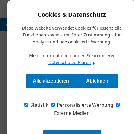
Cookies & Datenschutz
Inspiration
Ausbildung
Weltmarktführer
Nachhalt
Diese Website verwendet Cookies für essenzielle
Funktionen sowie – mit Ihrer Zustimmung – für
Analyse und personalisierte Werbung.
Start
Mehr Informationen finden Sie in unserer
Fuhrparkverwa
Datenschutzerklärung
.
Redaktion
Alle akzeptieren
Ablehnen
Dass die Coronakrise keinen Halt vor Autoflott
Statistik
Auswirkungen auf Fuhrparks? Müssen Hygienev
Personalisierte Werbung
Fahrzeuge eher an- oder abgeschafft? Vimcar,
Externe Medien
hat seine Nutzer befragt. Die Ergebnisse im Üb