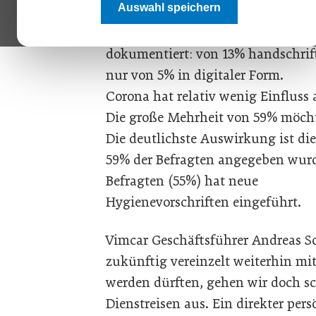
Auswahl speichern
Während 82% aller Maßnahmen zur 
haben, wird die Durchführung d
dokumentiert: von 13% handschrif
nur von 5% in digitaler Form.
Corona hat relativ wenig Einfluss
Die große Mehrheit von 59% möcht
Die deutlichste Auswirkung ist di
59% der Befragten angegeben wurde
Befragten (55%) hat neue
Hygienevorschriften eingeführt.
Vimcar Geschäftsführer Andreas S
zukünftig vereinzelt weiterhin mit
werden dürften, gehen wir doch sc
Dienstreisen aus. Ein direkter pers