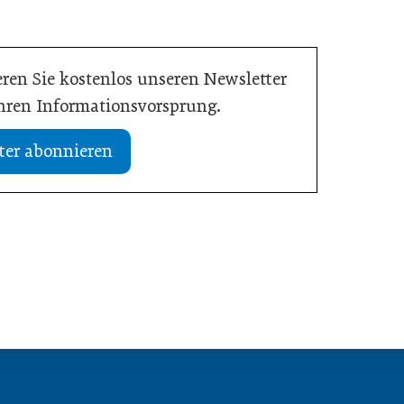
ren Sie kostenlos unseren Newsletter
Ihren Informationsvorsprung.
ter abonnieren
02. Juli 2026
dustrie im Wandel
Zeitenwende als Innovationsmotor
Allgemein