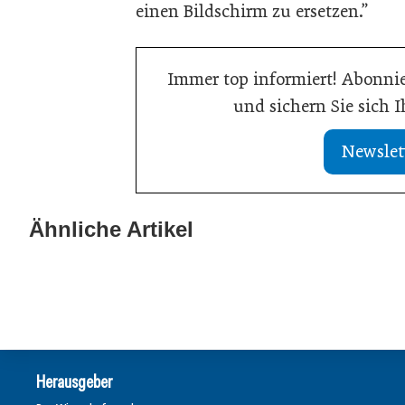
einen Bildschirm zu ersetzen.”
Immer top informiert! Abonnie
und sichern Sie sich 
Newslet
13. Juli 2026
Was Handwerksbetriebe jetzt für ihre
Ähnliche Artikel
02. Juli 2026
Online-Sichtbarkeit tun müssen
Europas Autoin
Allgemein
Allgemein
Herausgeber