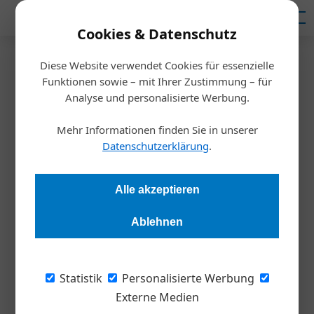
Mediadaten
Cookies & Datenschutz
Diese Website verwendet Cookies für essenzielle
Startseite
/
Allgemein
Funktionen sowie – mit Ihrer Zustimmung – für
Digitalisierung ist
Analyse und personalisierte Werbung.
Gamechanger im Verkauf
Mehr Informationen finden Sie in unserer
Datenschutzerklärung
.
Redaktion
29.11.2022, 16:57 Uhr
Alle akzeptieren
Am 18.11. fand eine neue Ausgabe des Sales Excellence
Ablehnen
Kongresses statt. Die Vertriebsveranstaltung nahm die
Optimierung des Verkaufs mit Blick auf Vertriebsführung,
Verkaufspsychologie und Digitalisierung in den Fokus.
Statistik
Personalisierte Werbung
Externe Medien
Als Eröffnungssprecher präsentierte Langzeit-