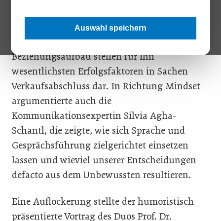
Vertriebskoryphäe und Best-Seller Autor
Martin Limbeck seine „Gesetze des Verkaufs“.
Auswahl speichern
Selbstbewusstsein, Persönlichkeit und
Beziehungsaufbau stellen für ihn
wesentlichsten Erfolgsfaktoren in Sachen
Verkaufsabschluss dar. In Richtung Mindset
argumentierte auch die
Kommunikationsexpertin Silvia Agha-
Schantl, die zeigte, wie sich Sprache und
Gesprächsführung zielgerichtet einsetzen
lassen und wieviel unserer Entscheidungen
defacto aus dem Unbewussten resultieren.
Eine Auflockerung stellte der humoristisch
präsentierte Vortrag des Duos Prof. Dr.