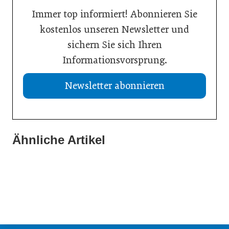
Immer top informiert! Abonnieren Sie
kostenlos unseren Newsletter und
sichern Sie sich Ihren
Informationsvorsprung.
Newsletter abonnieren
13. Juli 2026
Was Handwerksbetriebe jetzt für ihre Online-Sichtbarkeit
Ähnliche Artikel
02. Juli 2026
tun müssen
02. Juli 2026
Europas Autoindustrie im Wandel
Zeitenwende als Innovationsmotor
Allgemein
Allgemein
Allgemein