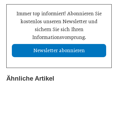
Immer top informiert! Abonnieren Sie
kostenlos unseren Newsletter und
sichern Sie sich Ihren
Informationsvorsprung.
Newsletter abonnieren
13. Juli 2026
Was Handwerksbetriebe jetzt für ihre Online-Sichtbarkeit
Ähnliche Artikel
02. Juli 2026
tun müssen
02. Juli 2026
Europas Autoindustrie im Wandel
Zeitenwende als Innovationsmotor
Allgemein
Allgemein
Allgemein