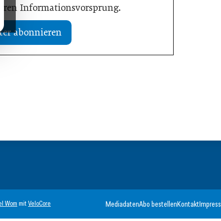
Ihren Informationsvorsprung.
ter abonnieren
02. Juli 2026
dustrie im Wandel
Zeitenwende als Innovationsmotor
Allgemein
el Wom
mit
VeloCore
Mediadaten
Abo bestellen
Kontakt
Impres