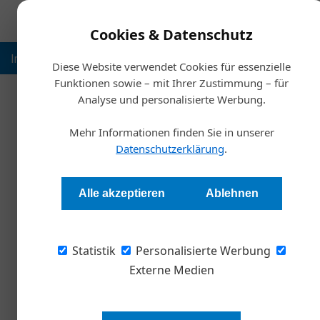
Cookies & Datenschutz
Inspiration
Ausbildung
Weltmarktführer
Nachhalt
Diese Website verwendet Cookies für essenzielle
Funktionen sowie – mit Ihrer Zustimmung – für
Analyse und personalisierte Werbung.
Start
Mehr Informationen finden Sie in unserer
Bonitä
Datenschutzerklärung
.
Redaktion
Alle akzeptieren
Ablehnen
Wie Unternehmen auf Nummer Sicher gehen, e
Statistik
AG.
Personalisierte Werbung
Externe Medien
Immer top informiert! Abonnie