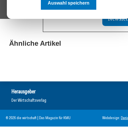
Auswahl speichern
und sichern Sie sich 
Newslet
13. Juli 2026
Was Handwerksbetriebe jetzt für ihre
Ähnliche Artikel
02. Juli 2026
Online-Sichtbarkeit tun müssen
Europas Autoin
Allgemein
Allgemein
Herausgeber
Der Wirtschaftsverlag
© 2026 die wirtschaft | Das Magazin für KMU
Webdesign:
Dani