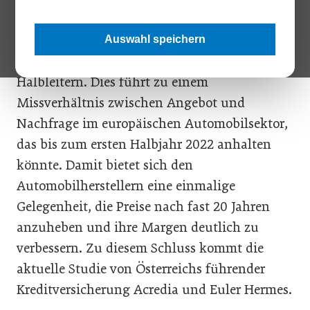
Preisschraube drehen. Grund dafür: die noch
nie dagewesene und sich verschärfende
Auswahl speichern
Materialknappheit, insbesondere bei
Halbleitern. Dies führt zu einem
Missverhältnis zwischen Angebot und
Nachfrage im europäischen Automobilsektor,
das bis zum ersten Halbjahr 2022 anhalten
könnte. Damit bietet sich den
Automobilherstellern eine einmalige
Gelegenheit, die Preise nach fast 20 Jahren
anzuheben und ihre Margen deutlich zu
verbessern. Zu diesem Schluss kommt die
aktuelle Studie von Österreichs führender
Kreditversicherung Acredia und Euler Hermes.