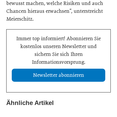
bewusst machen, welche Risiken und auch
Chancen hieraus erwachsen“, unterstreicht
Meierschitz.
Immer top informiert! Abonnieren Sie
kostenlos unseren Newsletter und
sichern Sie sich Ihren
Informationsvorsprung.
Newsletter abonnieren
13. Juli 2026
Was Handwerksbetriebe jetzt für ihre Online-Sichtbarkeit
Ähnliche Artikel
02. Juli 2026
tun müssen
02. Juli 2026
Europas Autoindustrie im Wandel