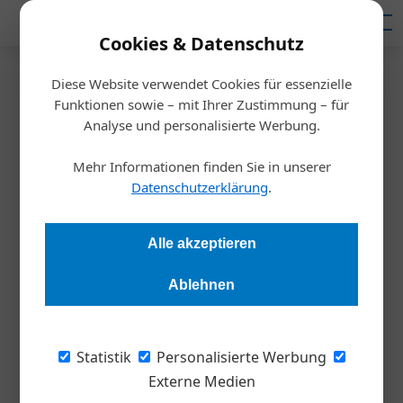
Mediadaten
Cookies & Datenschutz
Diese Website verwendet Cookies für essenzielle
Startseite
/
Allgemein
Funktionen sowie – mit Ihrer Zustimmung – für
Autopreise könnten europaweit
Analyse und personalisierte Werbung.
3 bis 6 Prozent steigen
Mehr Informationen finden Sie in unserer
Datenschutzerklärung
.
Redaktion
11.08.2021, 11:31 Uhr
Alle akzeptieren
Die Halbleiter-Knappheit führt laut einer aktuellen Studie der
Ablehnen
Kreditversicherung Acredia zu einer
ungeahnten Preissetzungsmacht der Automobilhersteller.
Statistik
Personalisierte Werbung
Die europäischen Autobauer könnten in den
Externe Medien
kommenden Monaten deutlich an der