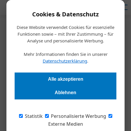
Mediadaten
Cookies & Datenschutz
Diese Website verwendet Cookies für essenzielle
Startseite
/
Allgemein
Funktionen sowie – mit Ihrer Zustimmung – für
Abschwung in der
Analyse und personalisierte Werbung.
österreichischen Industrie hält
Mehr Informationen finden Sie in unserer
Datenschutzerklärung
.
im Mai an
Alle akzeptieren
Redaktion
29.05.2019, 10:59 Uhr
Ablehnen
Erneuter Rückgang des UniCredit Bank Austria
EinkaufsManagerIndex: Das zweite Monat in Folge bleibt der
Statistik
Personalisierte Werbung
Indikator mit aktuell 48,3 Punkten im Mai unter der
Externe Medien
Wachstumsschwelle von 50 Punkten.