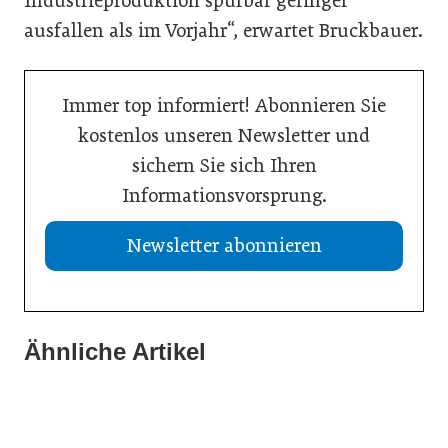
Industrieproduktion spürbar geringer
ausfallen als im Vorjahr“, erwartet Bruckbauer.
Immer top informiert! Abonnieren Sie
kostenlos unseren Newsletter und
sichern Sie sich Ihren
Informationsvorsprung.
Newsletter abonnieren
13. Juli 2026
Was Handwerksbetriebe jetzt für ihre Online-Sichtbarkeit
Ähnliche Artikel
02. Juli 2026
tun müssen
02. Juli 2026
Europas Autoindustrie im Wandel
Zeitenwende als Innovationsmotor
Allgemein