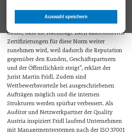
„Die ISO 37001 ist ein international
anerkanntes Instrument zur Vorbeugung und
Auswahl speichern
Bekämpfung von Korruption. Wir rechnen
damit, dass die Nachfrage nach akkreditierten
Zertifizierungen für diese Norm weiter
zunehmen wird, weil dadurch die Reputation
gegenüber den Kunden, Geschäftspartnern
und der Öffentlichkeit steigt“, erklärt der
Jurist Martin Fridl. Zudem sind
Wettbewerbsvorteile bei ausgeschriebenen
Aufträgen möglich und die internen
Strukturen werden spürbar verbessert. Als
Auditor und Netzwerkpartner der Quality
Austria inspiziert Fridl laufend Unternehmen
mit Managementsystemen nach der ISO 37001