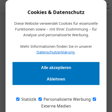
Mediadaten
Cookies & Datenschutz
Diese Website verwendet Cookies für essenzielle
Startseite
/
Allgemein
Funktionen sowie – mit Ihrer Zustimmung – für
7 Wege Korruption zu
Analyse und personalisierte Werbung.
verhindern
Mehr Informationen finden Sie in unserer
Datenschutzerklärung
.
Redaktion
19.05.2021, 15:23 Uhr
Alle akzeptieren
Korruptionsvorwürfe können die Reputation von
Ablehnen
Entscheidungsträgern und Unternehmen schwer
beeinträchtigen. Der Jurist Martin Fridl erklärt anhand von 7
Punkten, welche einfachen Präventionsmaßnahmen jedes
Statistik
Personalisierte Werbung
Unternehmen ergreifen kann.
Externe Medien